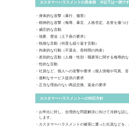
カスタマーハラスメントの具体例 ※以下は一例で
・身体的な攻撃（暴行、傷害）
・精神的な攻撃（侮辱、暴言、人格否定、名誉を傷つけ
・威圧的な言動
・強要、脅迫（土下座の要求）
・執拗な言動（何度も繰り返す言動）
・拘束的な行動（不退去、長時間の拘束）
・差別的な言動（人種・性別・職業等に関する侮辱的な
・性的な言動
・社員など、個人への攻撃や要求（個人情報や写真、音
・過剰なサービス提供の要求
・正当な理由のない商品交換、返金の要求
カスタマーハラスメントへの対応方針
・お申出に対し、合理的な問題解決に向けて冷静な話し
します。
・カスタマーハラスメントの被害に遭った社員などを、