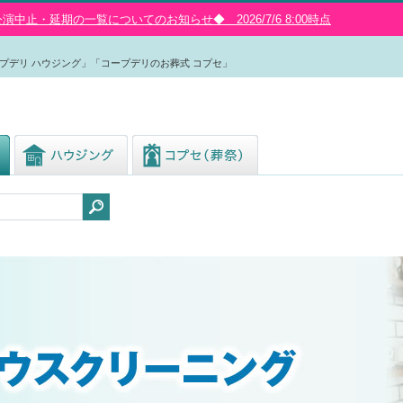
中止・延期の一覧についてのお知らせ◆ 2026/7/6 8:00時点
プデリ ハウジング」「コープデリのお葬式 コプセ」