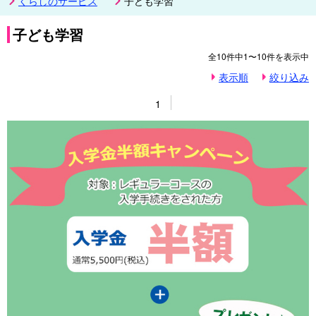
くらしのサービス
子ども学習
子ども学習
全
10
件中
1〜10
件を表示中
表示順
絞り込み
1