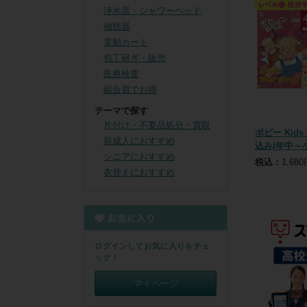
浄水器・シャワーヘッド
補聴器
電動カート
包丁研ぎ・販売
医療検査
組合員でお得
テーマで探す
片付け・不要品処分・買取
ポピー Kids
新成人におすすめ
込み(年中～小
シニアにおすすめ
税込：
1,68
衣替えにおすすめ
ログインしてお気に入りをチェ
ック！
マイページ