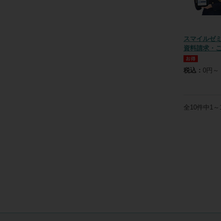
スマイルゼ
資料請求・
税込：
0円～
全
10
件中
1～