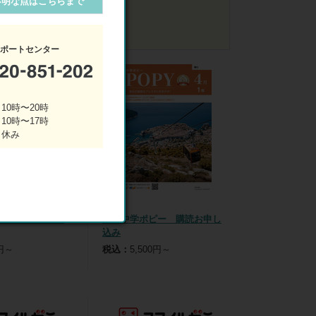
不明な点はこちらまで
32件
40件
48件
サポートセンター
10時〜20時
 10時〜17時
 休み
ー 購読お申し
月刊中学ポピー 購読お申し
込み
0円～
税込：
5,500円～