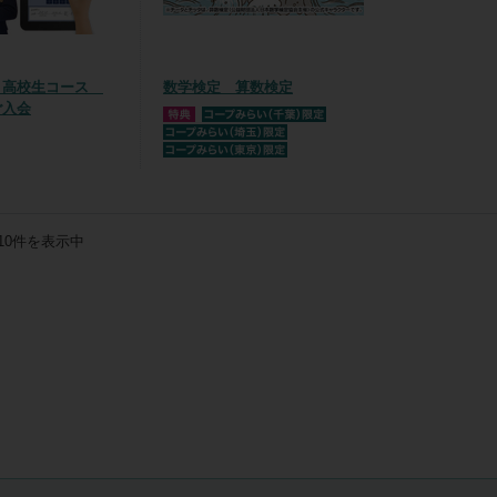
ミ高校生コース
数学検定 算数検定
ご入会
10
件を表示中