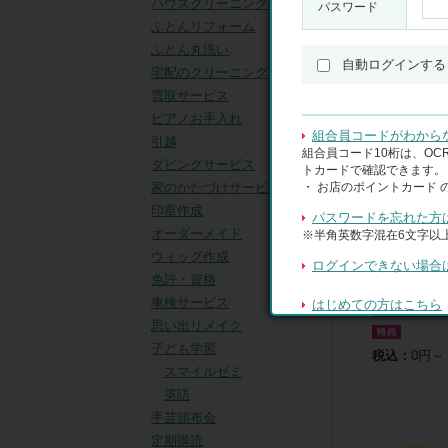
ハウスクリーニング
パスワード
表示順
：
ふとんリフォーム
絞り込み
ふとん丸洗い
自動ログインする
宅配のクリーニング
買取サービス
ピアノお手入れ
組合員コードがわから
引越
組合員コード10桁は、O
ダビングサービス
トカードで確認できます。
・ お店のポイントカード 
家のかたづけサービス
印章作成
パスワードを忘れた方
オーダーメイド
※半角英数字混在6文字以上
ウィッグ作成
ログインできない場合
免許・資格
車検サービス
はじめての方はこちら
ECCジュニ
思い出リメイク
子ども学習
税込：
0円～
スマイルゼミ
英語
手芸頒布会
定期購読