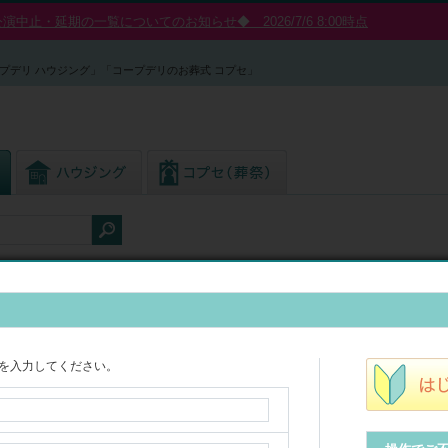
中止・延期の一覧についてのお知らせ◆ 2026/7/6 8:00時点
プデリ ハウジング」「コープデリのお葬式 コプセ」
を入力してください。
も学習
10
件を表示中