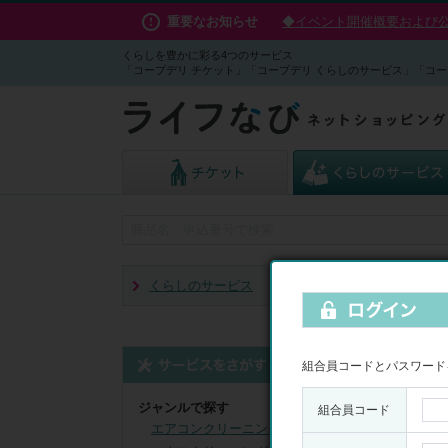
重要なお知らせ
◆イベント開催概要および公演
くらしを豊かに彩る4つのサービス
「コープデリ チケット」「コープデリ くらしのサービス」「コー
くらしのサービス
子ども学習
組合員コードとパスワード
子ど
ジャンルで探す
組合員コード
全
10
件中
1～
エアコンクリーニング