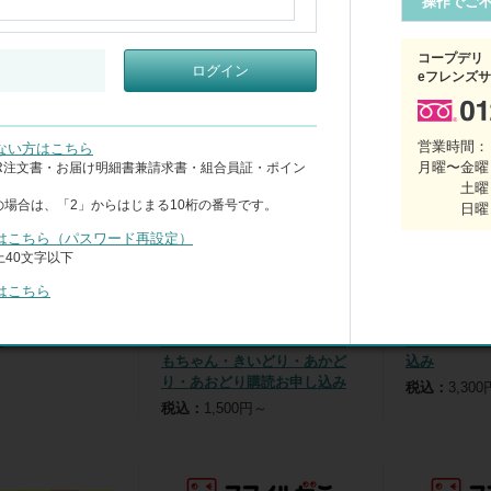
操作でご
人気順
価格が安い順
価格が高い順
表示件数
：
16件
24件
：
すべて
レビューあり
コープデリ
ログイン
eフレンズ
営業時間：
ない方はこちら
月曜〜金曜 
CR注文書・お届け明細書兼請求書・組合員証・ポイン
土曜
の場合は、「2」からはじまる10桁の番号です。
日曜
はこちら（パスワード再設定）
40文字以下
はこちら
ア
月刊幼児ポピー ポピっこも
月刊小学ポピ
もちゃん・きいどり・あかど
込み
り・あおどり購読お申し込み
税込：
3,30
税込：
1,500円～