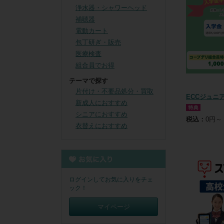
浄水器・シャワーヘッド
補聴器
電動カート
包丁研ぎ・販売
医療検査
組合員でお得
テーマで探す
片付け・不要品処分・買取
ECCジュニ
新成人におすすめ
シニアにおすすめ
税込：
0円～
衣替えにおすすめ
ログインしてお気に入りをチェ
ック！
マイページ