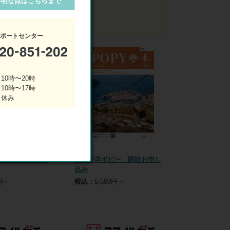
不明な点はこちらまで
32件
40件
48件
サポートセンター
10時〜20時
 10時〜17時
 休み
ー 購読お申し
月刊中学ポピー 購読お申し
込み
0円～
税込：
5,500円～