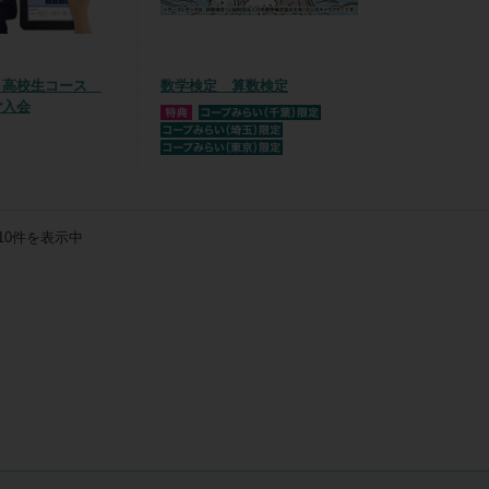
ミ高校生コース
数学検定 算数検定
ご入会
10
件を表示中