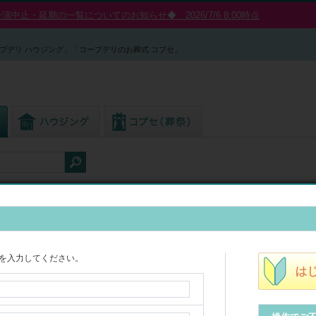
中止・延期の一覧についてのお知らせ◆ 2026/7/6 8:00時点
プデリ ハウジング」「コープデリのお葬式 コプセ」
を入力してください。
も学習
10
件を表示中