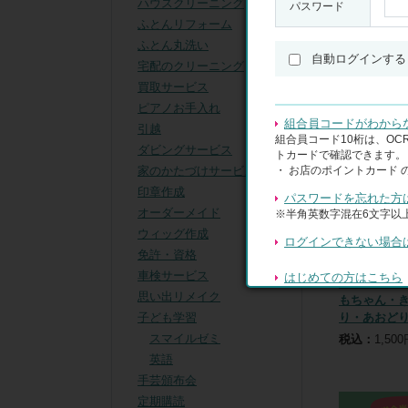
ハウスクリーニング
パスワード
表示順
：
ふとんリフォーム
絞り込み
ふとん丸洗い
自動ログインする
宅配のクリーニング
買取サービス
ピアノお手入れ
組合員コードがわから
引越
組合員コード10桁は、O
ダビングサービス
トカードで確認できます。
・ お店のポイントカード 
家のかたづけサービス
印章作成
パスワードを忘れた方
オーダーメイド
※半角英数字混在6文字以上
ウィッグ作成
ログインできない場合
免許・資格
車検サービス
はじめての方はこちら
月刊幼児ポ
思い出リメイク
もちゃん・
子ども学習
り・あおど
スマイルゼミ
税込：
1,50
英語
手芸頒布会
定期購読