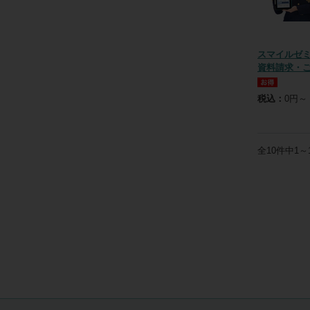
スマイルゼ
資料請求・
税込：
0円～
全
10
件中
1～