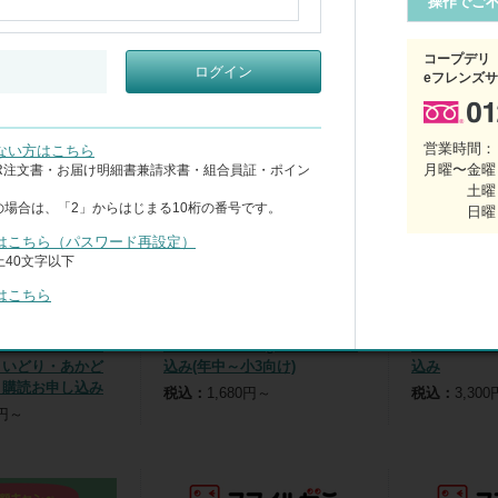
操作でご
人気順
価格が安い順
価格が高い順
表示件数
：
16件
24件
：
すべて
レビューあり
コープデリ
ログイン
eフレンズ
営業時間：
ない方はこちら
月曜〜金曜 
CR注文書・お届け明細書兼請求書・組合員証・ポイン
土曜
の場合は、「2」からはじまる10桁の番号です。
日曜
はこちら（パスワード再設定）
40文字以下
はこちら
ピー ポピっこも
ポピー Kids English お申し
月刊小学ポピ
きいどり・あかど
込み(年中～小3向け)
込み
り購読お申し込み
税込：
1,680円～
税込：
3,30
0円～