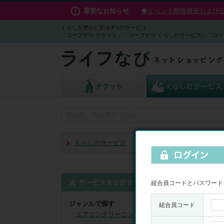
重要なお知らせ
◆イベント開催概要および公演
くらしを豊かに彩る4つのサービス
「コープデリ チケット」「コープデリ くらしのサービス」「コー
くらしのサービス
子ども学習
組合員コードとパスワード
子ど
ジャンルで探す
組合員コード
全
10
件中
1～
エアコンクリーニング