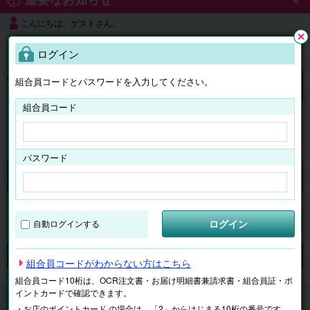
こんにちは、ゲストさん。
よくある質問
ログイン
閉じ
る
組合員コードとパスワードを入力してください。
ログイン
組合員コード
はじめての方へ
パスワード
くらしのサービス
マイページ
ログイン
自動ログインする
検索
ジャンルで探す
テーマで探す
組合員コードがわからない方はこちら
組合員コード10桁は、OCR注文書・お届け明細書兼請求書・組合員証・ポ
イントカードで確認できます。
くらしのサービス
子ども学習
・お店のポイントカード の場合は、「2」からはじまる10桁の番号です。