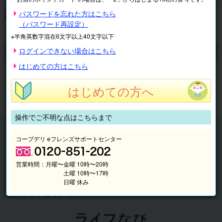
子ども学習
パスワードを忘れた方はこちら
（パスワード再設定）
表示順
絞り込み
※半角英数字混在6文字以上40文字以下
ログインできない場合はこちら
対象の商品がありません。
はじめての方はこちら
※表示価格は税込です。
はじめての方へ
マイページ
注文履歴
会員情報
抽選結果
請求内容
操作でご不明な点はこちらまで
チケット
コープデリ eフレンズサポートセンター
くらしのサービス
このサイトの使い方
営業時間：
月曜〜金曜 10時〜20時
土曜 10時〜17時
マイページ
日曜 休み
このサイトについて