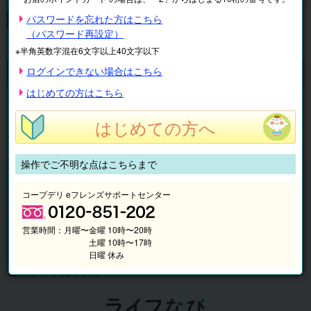
子ども学習
パスワードを忘れた方はこちら
（パスワード再設定）
表示順
絞り込み
※半角英数字混在6文字以上40文字以下
ログインできない場合はこちら
対象の商品がありません。
はじめての方はこちら
※表示価格は税込です。
はじめての方へ
マイページ
注文履歴
会員情報
抽選結果
請求内容
操作でご不明な点はこちらまで
チケット
コープデリ eフレンズサポートセンター
くらしのサービス
このサイトの使い方
営業時間：
月曜〜金曜 10時〜20時
土曜 10時〜17時
マイページ
日曜 休み
このサイトについて