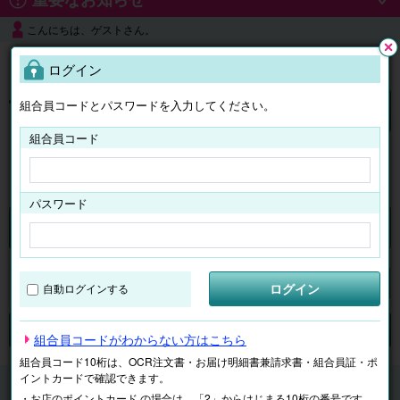
こんにちは、ゲストさん。
よくある質問
ログイン
閉じ
る
組合員コードとパスワードを入力してください。
ログイン
組合員コード
はじめての方へ
パスワード
くらしのサービス
マイページ
ログイン
自動ログインする
検索
ジャンルで探す
テーマで探す
組合員コードがわからない方はこちら
組合員コード10桁は、OCR注文書・お届け明細書兼請求書・組合員証・ポ
イントカードで確認できます。
くらしのサービス
子ども学習
・お店のポイントカード の場合は、「2」からはじまる10桁の番号です。