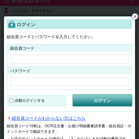
こんにちは、ゲストさん。
よくある質問
ログイン
閉じ
る
組合員コードとパスワードを入力してください。
ログイン
組合員コード
はじめての方へ
パスワード
くらしのサービス
マイページ
ログイン
自動ログインする
検索
ジャンルで探す
テーマで探す
組合員コードがわからない方はこちら
組合員コード10桁は、OCR注文書・お届け明細書兼請求書・組合員証・ポ
イントカードで確認できます。
くらしのサービス
子ども学習
ECCジュニア
・お店のポイントカード の場合は、「2」からはじまる10桁の番号です。