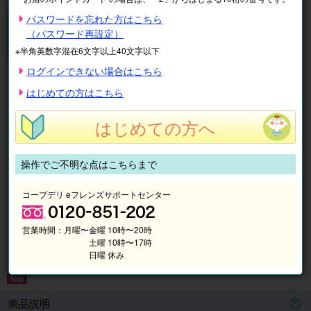
【入学金半額キャンペーン】実施中!
パスワードを忘れた方はこちら
ECCジュニア
（パスワード再設定）
無料体験レッスン受付中♪
※半角英数字混在6文字以上40文字以下
ログインできない場合はこちら
はじめての方はこちら
はじめての方へ
操作でご不明な点はこちらまで
コープデリ eフレンズサポートセンター
営業時間：
月曜〜金曜 10時〜20時
土曜 10時〜17時
日曜 休み
商品説明