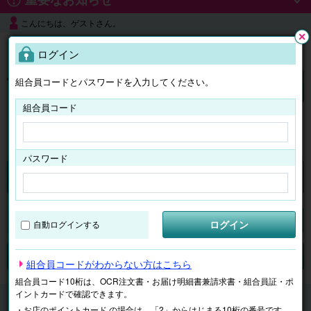
こんにちは、ゲストさん。
よくある質問
ログイン
閉じ
る
組合員コードとパスワードを入力してください。
ログイン
組合員コード
はじめての方へ
パスワード
くらしのサービス
マイページ
ログイン
自動ログインする
検索
ジャンルで探す
テーマで探す
組合員コードがわからない方はこちら
組合員コード10桁は、OCR注文書・お届け明細書兼請求書・組合員証・ポ
イントカードで確認できます。
くらしのサービス
子ども学習
ECCジュニア
・お店のポイントカード の場合は、「2」からはじまる10桁の番号です。