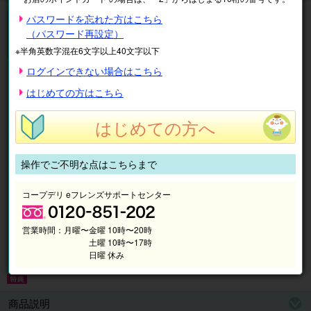
【入学金半額キャンペーン】実施中!
パスワードを忘れた方はこちら
ECCジュニア
（パスワード再設定）
無料体験レッスン受付中♪
※半角英数字混在6文字以上40文字以下
ログインできない場合はこちら
はじめての方はこちら
はじめての方へ
操作でご不明な点はこちらまで
コープデリ eフレンズサポートセンター
営業時間：
月曜〜金曜 10時〜20時
土曜 10時〜17時
日曜 休み
商品説明