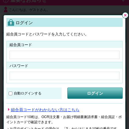
こんにちは、ゲストさん。
よくある質問
ログイン
閉じ
る
組合員コードとパスワードを入力してください。
ログイン
組合員コード
はじめての方へ
パスワード
くらしのサービス
マイページ
ログイン
自動ログインする
検索
ジャンルで探す
テーマで探す
組合員コードがわからない方はこちら
組合員コード10桁は、OCR注文書・お届け明細書兼請求書・組合員証・ポ
イントカードで確認できます。
くらしのサービス
子ども学習
ECCジュニア
・お店のポイントカード の場合は、「2」からはじまる10桁の番号です。