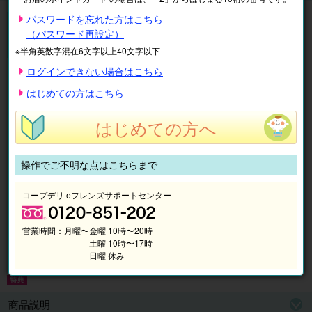
【入学金半額キャンペーン】実施中!
パスワードを忘れた方はこちら
ECCジュニア
（パスワード再設定）
無料体験レッスン受付中♪
※半角英数字混在6文字以上40文字以下
ログインできない場合はこちら
はじめての方はこちら
はじめての方へ
操作でご不明な点はこちらまで
コープデリ eフレンズサポートセンター
営業時間：
月曜〜金曜 10時〜20時
土曜 10時〜17時
日曜 休み
商品説明