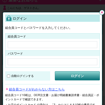
こんにちは、ゲストさん。
よくある質問
ログイン
閉じ
る
組合員コードとパスワードを入力してください。
ログイン
組合員コード
はじめての方へ
パスワード
くらしのサービス
マイページ
ログイン
自動ログインする
検索
ジャンルで探す
テーマで探す
組合員コードがわからない方はこちら
組合員コード10桁は、OCR注文書・お届け明細書兼請求書・組合員証・ポ
イントカードで確認できます。
くらしのサービス
子ども学習
ECCジュニア
・お店のポイントカード の場合は、「2」からはじまる10桁の番号です。