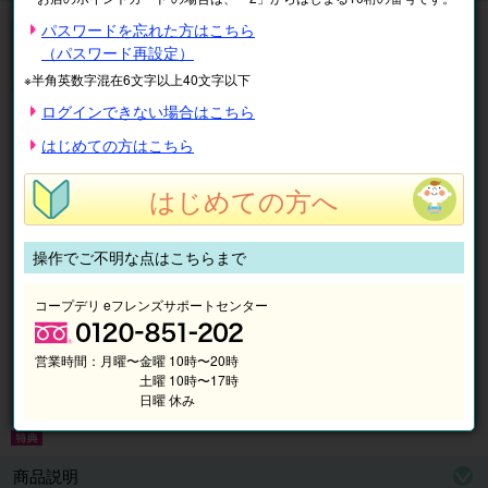
【入学金半額キャンペーン】実施中!
パスワードを忘れた方はこちら
ECCジュニア
（パスワード再設定）
無料体験レッスン受付中♪
※半角英数字混在6文字以上40文字以下
ログインできない場合はこちら
はじめての方はこちら
はじめての方へ
操作でご不明な点はこちらまで
コープデリ eフレンズサポートセンター
営業時間：
月曜〜金曜 10時〜20時
土曜 10時〜17時
日曜 休み
商品説明