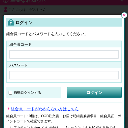
こんにちは、ゲストさん。
よくある質問
ログイン
閉じ
る
組合員コードとパスワードを入力してください。
ログイン
組合員コード
はじめての方へ
パスワード
くらしのサービス
マイページ
ログイン
自動ログインする
検索
ジャンルで探す
テーマで探す
組合員コードがわからない方はこちら
組合員コード10桁は、OCR注文書・お届け明細書兼請求書・組合員証・ポ
イントカードで確認できます。
くらしのサービス
宅配のクリーニング
【宅配】きもの
・お店のポイントカード の場合は、「2」からはじまる10桁の番号です。