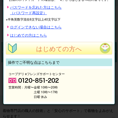
のお手入れ ( クリーニング・仕立て直し )
パスワードを忘れた方はこちら
【宅配】きもののお手入れ ( クリーニング・仕立て直し )
（パスワード再設定）
※半角英数字混在6文字以上40文字以下
ログインできない場合はこちら
はじめての方はこちら
はじめての方へ
操作でご不明な点はこちらまで
Pr
N
ev
ex
コープデリ eフレンズサポートセンター
io
t
us
営業時間：
月曜〜金曜 10時〜20時
土曜 10時〜17時
日曜 休み
商品説明
着物専門店の職人の技術」と「安心のサポート」で着物をよみがえ
らせます !
