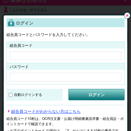
こんにちは、ゲストさん。
よくある質問
ログイン
閉じ
る
組合員コードとパスワードを入力してください。
ログイン
組合員コード
はじめての方へ
パスワード
くらしのサービス
マイページ
ログイン
自動ログインする
検索
ジャンルで探す
テーマで探す
組合員コードがわからない方はこちら
組合員コード10桁は、OCR注文書・お届け明細書兼請求書・組合員証・ポ
イントカードで確認できます。
くらしのサービス
子ども学習
月刊幼児ポピー ポピっ
・お店のポイントカード の場合は、「2」からはじまる10桁の番号です。