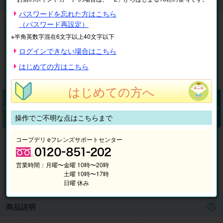
こももちゃん・きいどり・あかどり・あおどり購読お申し込み
パスワードを忘れた方はこちら
月刊幼児ポピー ポピっこももちゃん・きいどり・あかど
（パスワード再設定）
り・あおどり購読お申し込み
※半角英数字混在6文字以上40文字以下
ログインできない場合はこちら
はじめての方はこちら
はじめての方へ
操作でご不明な点はこちらまで
Pr
N
コープデリ eフレンズサポートセンター
ev
ex
io
t
us
営業時間：
月曜〜金曜 10時〜20時
土曜 10時〜17時
イメージ
日曜 休み
商品説明