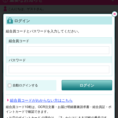
こんにちは、ゲストさん。
よくある質問
ログイン
閉じ
る
組合員コードとパスワードを入力してください。
ログイン
組合員コード
はじめての方へ
パスワード
くらしのサービス
マイページ
ログイン
自動ログインする
検索
ジャンルで探す
テーマで探す
組合員コードがわからない方はこちら
組合員コード10桁は、OCR注文書・お届け明細書兼請求書・組合員証・ポ
イントカードで確認できます。
申し訳ございません。 現在、該当商品は、お取扱いしておりません。
・お店のポイントカード の場合は、「2」からはじまる10桁の番号です。