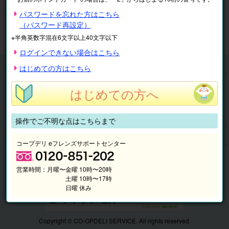
※表示価格は税込です。
パスワードを忘れた方はこちら
（パスワード再設定）
マイページ
注文履歴
会員情報
※半角英数字混在6文字以上40文字以下
抽選結果
請求内容
ログインできない場合はこちら
チケット
はじめての方はこちら
くらしのサービス
はじめての方へ
このサイトの使い方
マイページ
操作でご不明な点はこちらまで
このサイトについて
コープデリ eフレンズサポートセンター
営業時間：
月曜〜金曜 10時〜20時
土曜 10時〜17時
日曜 休み
Copyright © CO-OPDELI SERVICE. All rights reserved.