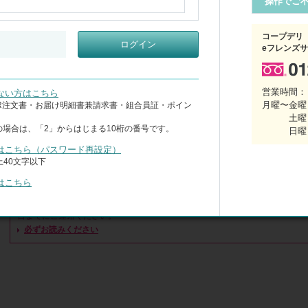
操作でご
・浄水能力は、17物質(法定表示物質12物質、任意表示物質5物質)を除去し
　また、有機フッ素化合物(PFOS及びPFOA)を除去します。(浄水器協会
コープデリ
ログイン
PAS B.210試験結果)

eフレンズ
・初回は本体(カートリッジ1個付き)を宅配便でお届けします。

・2回目以降は、3カ月ごとにカートリッジを郵送にて定期発送します。

・浄水器の取付、カートリッジの交換はご自身でお願いします。

営業時間：
ない方はこちら
・ご希望の組合員さんには、2年に1回、本体を無料で新品と交換いたしま
月曜〜金曜 
CR注文書・お届け明細書兼請求書・組合員証・ポイン
土曜
の場合は、「2」からはじまる10桁の番号です。
日曜
お届け予定日
15日までにお申し込みの方は、月末までにお届けします。初
はこちら（パスワード再設定）
本体(カートリッジ1個付き)をお届けします。以後3カ月ごと
40文字以下
ジを定期発送します。
はこちら
【ご利用停止・お休みについて】コープデリ くらしのサービス(0120-37-9991
日までにご連絡ください。

【返品について】浄水器本体および交換用カートリッジの返品をされる場合は
必ずお読みください
まま2週間以内にお申し出ください。開封後の返品は不可となります。