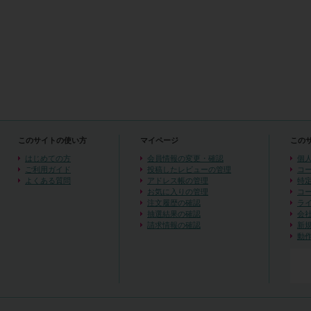
このサイトの使い方
マイページ
この
はじめての方
会員情報の変更・確認
個
ご利用ガイド
投稿したレビューの管理
コ
よくある質問
アドレス帳の管理
特
お気に入りの管理
コ
注文履歴の確認
ラ
抽選結果の確認
会
請求情報の確認
新
動