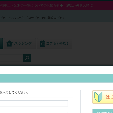
中止・延期の一覧についてのお知らせ◆ 2026/7/6 8:00時点
プデリ ハウジング」「コープデリのお葬式 コプセ」
蛇口直結型浄水器「虹のしずくⅡ」
3カ月ごとにカートリッジをお届け
を入力してください。
蛇口直結型浄水器「虹のしずくⅡ」
◆浄水器の交換用カートリッジが定期的に届くから、取り替え忘れがありま