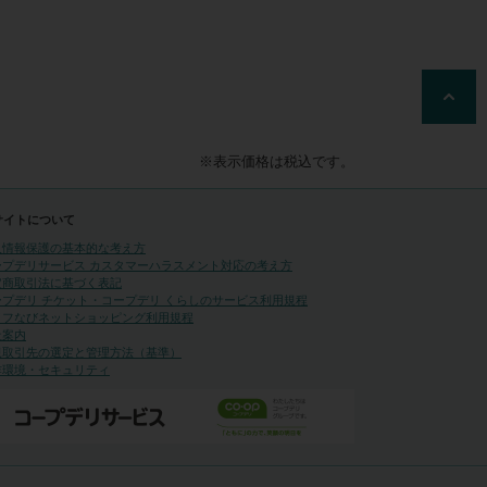
※表示価格は税込です。
サイトについて
人情報保護の基本的な考え方
ープデリサービス カスタマーハラスメント対応の考え方
定商取引法に基づく表記
ープデリ チケット・コープデリ くらしのサービス利用規程
イフなびネットショッピング利用規程
社案内
規取引先の選定と管理方法（基準）
作環境・セキュリティ