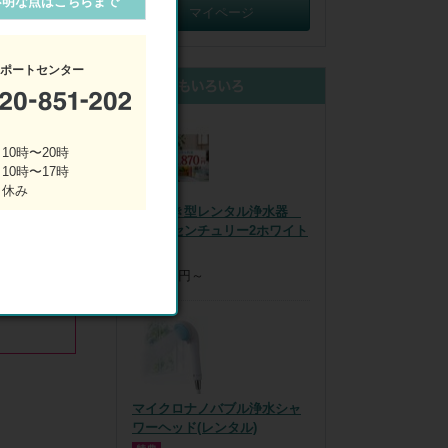
不明な点はこちらまで
マイページ
ます。

自主規格　JW
サポートセンター
す。(往復は
10時〜20時
 10時〜17時
 休み
回は宅配便で
据え置き型レンタル浄水器
にカートリッ
アクアセンチュリー2ホワイト
税込：
0円～
)へ、毎月14
、未使用の
マイクロナノバブル浄水シャ
ワーヘッド(レンタル)