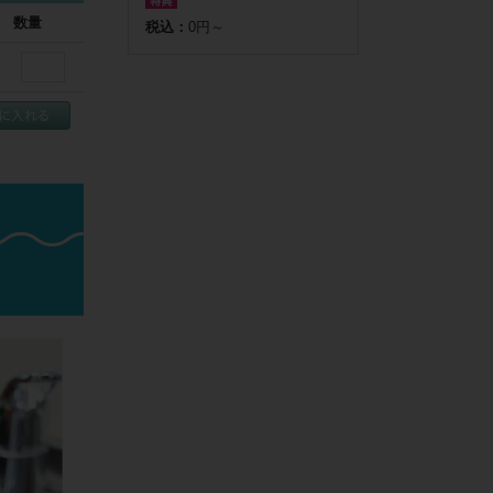
数量
税込：
0円～