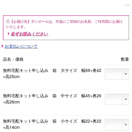
宅配キット、送料、キャンセル料、返送料、振り込み手数料は全て
無料!

①【お届け先】ダンボールは、生協にご登録のお名前、ご住所宛にお届け
いたします。

【売ることができるもの】

②【本人確認書類】免許証などの本人確認書類の写しが必要です。

必ずお読みください
着なくなった洋服、使わなくなったバッグ・財布・靴、止まってし
③【振込口座】本人名義のものをご準備ください。

まった腕時計、貴金属類など

④非対面取引における古物営業法のご本人様確認のため、【お届け先】
お支払いについて
高級ブランド品だけじゃない、取り扱いブランドは　約7,000です。

【本人確認書類】【振込口座】のお名前と、【お届け先】【本人確認書
類】のご住所は同じである必要がございます。

⑤個人情報の取り扱いについて、お申し込みに際してお知らせ頂いた個人
品名・価格
数量
【キット内容】ダンボール箱、緩衝材、宅配買取の申込書、着払い
情報は、ブランディアの今後のご案内にも使用させていただきます。

伝票　

⑥お申し込み、査定品発送を取りやめる場合は直接ブランディアにお電話
無料宅配キット申し込み 箱 大サイズ 幅69×奥42
ください。

×高25cm
※数量は「1」と入力ください。宅配キットを1箱お届けします。

⑦古物営業法の規定により、買取サービスのご利用・買取の契約は、古物
※大ダンボールのみ、2 個以上でもご注文いただけます。

営業許可を持つブランディア(株式会社サークラックス)と組合員との間に締
　小・中ダンボールを複数ご注文の際は、おまとめして大きいサイ
結されます。

無料宅配キット申し込み 箱 中サイズ 幅45×奥26
⑧18 歳未満の方は、本サービスをご利用になれません。

ズをお届けします。
⑨査定金額にご納得いただいた場合、翌営業日に買取金額をご指定の口座
×高26cm
へお振り込みいたします。

※ブランディア取扱基準外のお品物はお値段がつかない、もしくはおまとめ
無料宅配キット申し込み 箱 小サイズ 幅22×奥22
金額(1点10円×点数分)にてお引き取りとなる場合がございます。

×高14cm
提供元/株式会社サークラックス/古物商許可証 第 621111601117号/大阪府