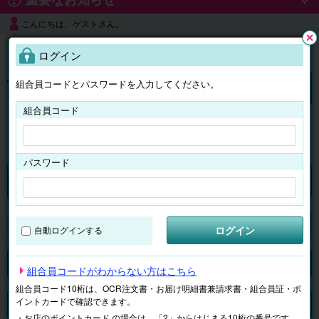
こんにちは、ゲストさん。
よくある質問
ログイン
閉じ
る
組合員コードとパスワードを入力してください。
ログイン
組合員コード
はじめての方へ
パスワード
くらしのサービス
マイページ
ログイン
自動ログインする
検索
ジャンルで探す
テーマで探す
組合員コードがわからない方はこちら
組合員コード10桁は、OCR注文書・お届け明細書兼請求書・組合員証・ポ
イントカードで確認できます。
申し訳ございません。 現在、該当商品は、お取扱いしておりません。
・お店のポイントカード の場合は、「2」からはじまる10桁の番号です。