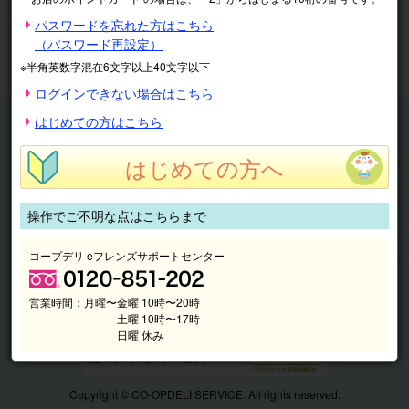
※表示価格は税込です。
パスワードを忘れた方はこちら
（パスワード再設定）
マイページ
注文履歴
会員情報
※半角英数字混在6文字以上40文字以下
抽選結果
請求内容
ログインできない場合はこちら
チケット
はじめての方はこちら
くらしのサービス
はじめての方へ
このサイトの使い方
マイページ
操作でご不明な点はこちらまで
このサイトについて
コープデリ eフレンズサポートセンター
営業時間：
月曜〜金曜 10時〜20時
土曜 10時〜17時
日曜 休み
Copyright © CO-OPDELI SERVICE. All rights reserved.