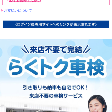
(2)前項にかかわらず、次の自動車は、本サービスの対象となる自動車から
【らくトク車検コールセンター】0120-769-443 (8:00～22:00)

除外します。

※お電話の際は、車検証と組合員コードをご用意のうえ「コープデリ
お支払いについて
・乗車定員11人以上の自動車  ・車両総重量8トン以上の自動車  ・レンタカ
組合員」とお伝えください。
ーおよび特殊自動車

・違法改造車(道路運送車両法第3章の保安基準に適用しない車両)  ・利用者
と自動車検査証に記載された使用者が異なる場合  ・保安基準適合に影響の
あるリコールが未対応である場合

※初度登録年から12年以上経過した車両、走行距離が20万km以上の車両
は、定額料金の対象外となります。車検は工場見積もりにて対応いたしま
す。

(3)本サービスの利用が困難であると判断した場合(例えば、利用者の住所と
整備工場が著しく遠方である場合等)には、本サービスの利用ができない場
合があります。

【追加作業について】

対象車両が整備工場に引き渡された後、対象車両に、定額整備対象品目以
外で新たに安全走行上必要な部品交換や修理箇所が見つかった場合には、
追加作業が必要になります。追加作業を実施する場合には、事前見積金額
とは別に追加費用が発生します。この場合、追加作業に要する費用の見積
もりを提示したうえで、追加作業の実施可否について確認します。

【車検費用の支払い】

ユニオンエタニティ株式会社へのお支払いとなります。決済方法は以下よ
り選択いただけます。

・クレジットカード決済(後払い)　・銀行振り込み決済(前払い)
