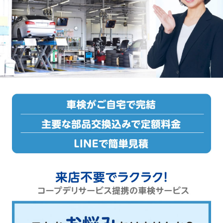
【キャンセル・変更】

予約後のキャンセル・変更は、下記の料金がかかります。キャンセル料お
よび変更手数料は、当初の決済金額を修正することで精算させていただき
ます。

(1)予約後の「キャンセル」は車検実施予定日の10日前(日･祝日含む)まで無
料ですが、以降キャンセル料をご負担いただきます。

・9日前～前日:3,300円(税込)

・当日(車両引き取り前):3,300円(税込)+ 【見積もり車検費用総額ー法定費
用】

・当日(車両引き取り後):3,300円(税込)+ 【見積もり車検費用総額ー法定費
用】+自賠責解約手数料実額

(2)予約後の「変更」は車検実施予定日の10日前(日･祝日含む)まで無料です
が、以降変更手数料をご負担いただきます。

・9日前～当日(車両引き取り前):3,300円(税込)

・当日(車両引き取り後):3,300円(税込)+自賠責解約手数料実額

【キャンペーンについて】

ポイント付与時にウイークリーコープをご利用中の方が対象です。ウイー
クリーコープをご利用されていない方にはポイント付与できません。