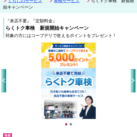
くらしのサービス
車検サービス
らくトク車検 新規開
始キャンペーン
『来店不要』『定額料金』
らくトク車検 新規開始キャンペーン
対象の方にはコープデリで使えるポイントをプレゼント !
Pr
N
ev
ex
io
t
us