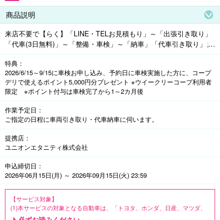
商品説明
来店不要で【らく】「LINE・TELお見積もり」～「出張引き取り」
「代車(3日無料)」～「整備・車検」～「納車」「代車引き取り」ま
で自宅･職場で完結します !

特典
定額料金で【トク】「予防整備+定額整備」主要な部品交換込みの定
2026/6/15～9/15に車検お申し込み、予約日に車検実施した方に、コープ
額料金【部品交換コミコミパック】消耗品・定期交換部品 (追加整
デリで使えるポイント5,000円分プレゼント ※ウイークリーコープ利用者
備43項目) の追加費用なし !

限定 ※ポイント付与は車検完了から1～2カ月後
整備保証で【安心】「国土交通省指定・認定工場」でディーラーと
変わらない整備と「安心保証」付き !

作業予定日
ご指定の日程に車両引き取り・代車納車に伺います。
■対象車両■トヨタ・ホンダ・日産・マツダ・スバル・スズキ・ダイ
ハツ・三菱の一般乗用車

提携店
※レンタカーおよび特殊自動車や海外メーカの車は対象外となりま
ユニオンエタニティ株式会社
す。

申込締切日
※初度登録年から12年以上経過した車両、走行距離20万km以上の車
2026年06月15日(月) ～ 2026年09月15日(火) 23:59
両は定額料金の対象外となりますが、車検は工場見積もりにて対応
いたします。　

【サービス対象】

(1)本サービスの対象となる自動車は、「トヨタ、ホンダ、日産、マツダ、
■全国対応■ご実家の車の車検などもご相談ください。島しょ部の方
スバル、スズキ、ダイハツ、三菱」が製造した一般乗用車に限ります。

はコールセンターにお問い合わせください。

必ずお読みください