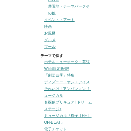
遊園地・テーマパークそ
の他
イベント・アート
映画
お風呂
グルメ
プール
テーマで探す
ホテルニューオータニ幕張
WEB限定販売!
「劇団四季」特集
ディズニー・オン・アイス
それいけ ! アンパンマン ミ
ュージカル
名探偵プリキュア! ドリーム
ステージ♪
ミュージカル『獅子 THE LI
ON-BEAT』
電子チケット