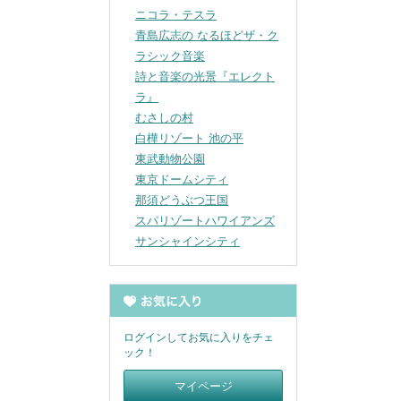
ニコラ・テスラ
青島広志の なるほどザ・ク
ラシック音楽
詩と音楽の光景『エレクト
ラ』
むさしの村
白樺リゾート 池の平
東武動物公園
東京ドームシティ
那須どうぶつ王国
スパリゾートハワイアンズ
サンシャインシティ
ログインしてお気に入りをチェ
ック！
マイページ