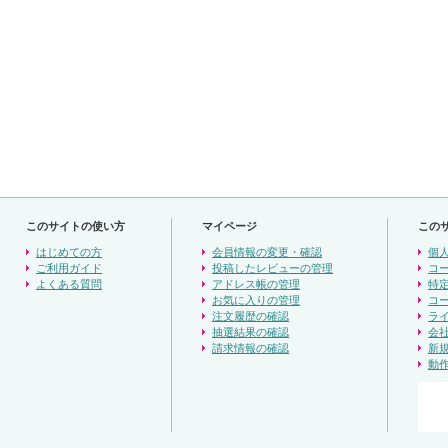
このサイトの使い方
マイページ
この
はじめての方
会員情報の変更・確認
個
ご利用ガイド
投稿したレビューの管理
コ
よくある質問
アドレス帳の管理
特
お気に入りの管理
コ
注文履歴の確認
ラ
抽選結果の確認
会
請求情報の確認
新
動