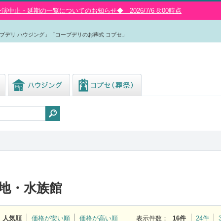
中止・延期の一覧についてのお知らせ◆ 2026/7/6 8:00時点
プデリ ハウジング」「コープデリのお葬式 コプセ」
地・水族館
人気順
価格が安い順
価格が高い順
表示件数
：
16件
24件