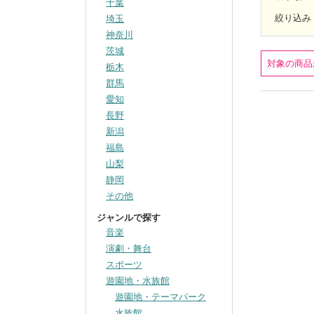
千葉
絞り込み
埼玉
神奈川
茨城
対象の商品
栃木
群馬
愛知
長野
新潟
福島
山梨
静岡
その他
ジャンルで探す
音楽
演劇・舞台
スポーツ
遊園地・水族館
遊園地・テーマパーク
水族館