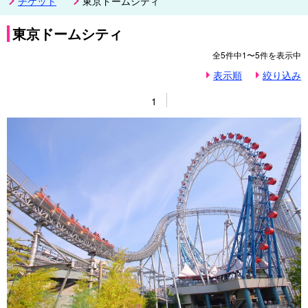
チケット
東京ドームシティ
東京ドームシティ
全
5
件中
1〜5
件を表示中
表示順
絞り込み
1