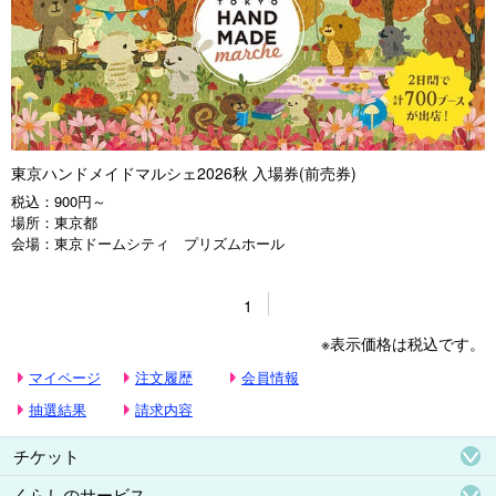
東京ハンドメイドマルシェ2026秋 入場券(前売券)
税込：
900円～
場所：
東京都
会場：
東京ドームシティ プリズムホール
1
※表示価格は税込です。
マイページ
注文履歴
会員情報
抽選結果
請求内容
チケット
くらしのサービス