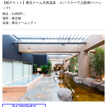
【紙チケット】東京ドーム天然温泉 スパ ラクーア入館券(ベーシ
ック)
税込：
3,050円～
場所：
東京都
会場：
東京ドームシティ