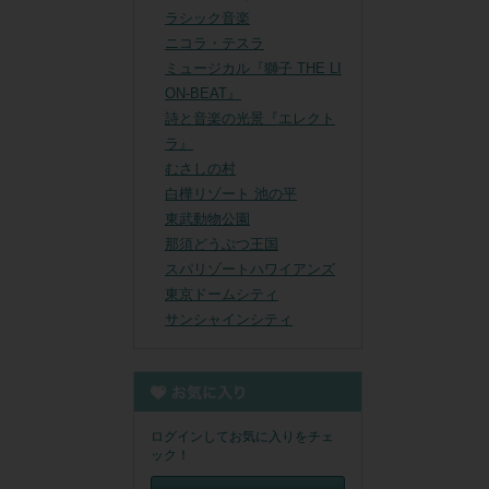
ラシック音楽
ニコラ・テスラ
ミュージカル『獅子 THE LI
ON-BEAT』
詩と音楽の光景『エレクト
ラ』
むさしの村
白樺リゾート 池の平
東武動物公園
那須どうぶつ王国
スパリゾートハワイアンズ
東京ドームシティ
サンシャインシティ
ログインしてお気に入りをチェ
ック！