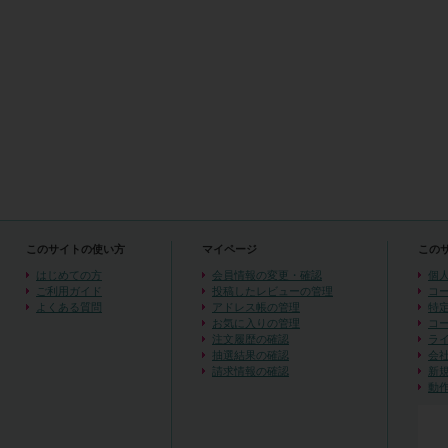
このサイトの使い方
マイページ
この
はじめての方
会員情報の変更・確認
個
ご利用ガイド
投稿したレビューの管理
コ
よくある質問
アドレス帳の管理
特
お気に入りの管理
コ
注文履歴の確認
ラ
抽選結果の確認
会
請求情報の確認
新
動