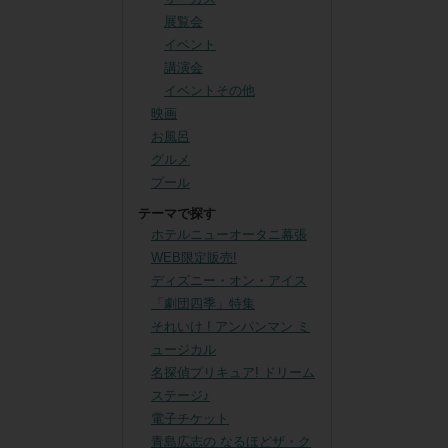
展覧会
イベント
講演会
イベントその他
映画
お風呂
グルメ
プール
テーマで探す
ホテルニューオータニ幕張
WEB限定販売!
ディズニー・オン・アイス
「劇団四季」特集
それいけ ! アンパンマン ミ
ュージカル
名探偵プリキュア! ドリーム
ステージ♪
電子チケット
青島広志の なるほどザ・ク