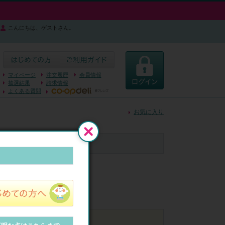
こんにちは、ゲストさん。
マイページ
注文履歴
会員情報
抽選結果
請求情報
よくある質問
お気に入り
閉じる
32件
40件
48件