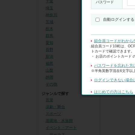
千葉
パスワード
絞り込み
埼玉
神奈川
自動ログインする
茨城
対象の商品
栃木
群馬
組合員コードがわから
愛知
組合員コード10桁は、O
長野
トカードで確認できます。
・ お店のポイントカード 
新潟
福島
パスワードを忘れた方
山梨
※半角英数字混在6文字以上
静岡
ログインできない場合
その他
はじめての方はこちら
ジャンルで探す
音楽
演劇・舞台
スポーツ
遊園地・水族館
イベント・アート
サーカス