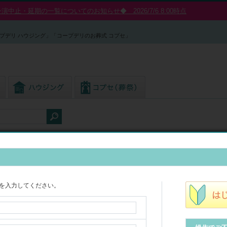
中止・延期の一覧についてのお知らせ◆ 2026/7/6 8:00時点
プデリ ハウジング」「コープデリのお葬式 コプセ」
を入力してください。
ント・アート
人気順
価格が安い順
価格が高い順
表示件数
：
16件
24件