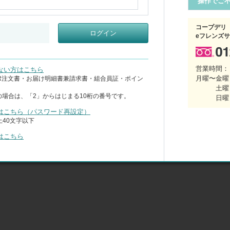
操作でご
：
すべて
抽選
抽選以外
レビューあり
コープデリ
ログイン
eフレンズ
がありません。
営業時間：
ない方はこちら
月曜〜金曜 
CR注文書・お届け明細書兼請求書・組合員証・ポイン
土曜
の場合は、「2」からはじまる10桁の番号です。
日曜
はこちら（パスワード再設定）
40文字以下
はこちら