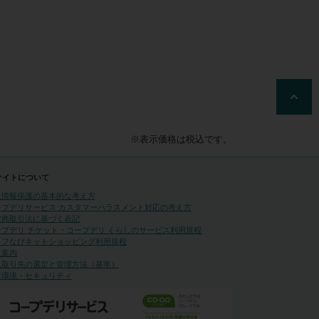
※表示価格は税込です。
サイトについて
人情報保護の基本的な考え方
ープデリサービス カスタマーハラスメント対応の考え方
定商取引法に基づく表記
ープデリ チケット・コープデリ くらしのサービス利用規程
イフなびネットショッピング利用規程
社案内
規取引先の選定と管理方法（基準）
作環境・セキュリティ