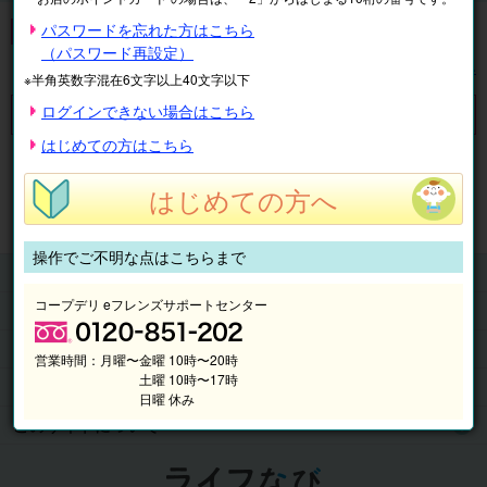
イベント・アート
パスワードを忘れた方はこちら
（パスワード再設定）
表示順
絞り込み
※半角英数字混在6文字以上40文字以下
ログインできない場合はこちら
対象の商品がありません。
はじめての方はこちら
※表示価格は税込です。
はじめての方へ
マイページ
注文履歴
会員情報
抽選結果
請求内容
操作でご不明な点はこちらまで
チケット
コープデリ eフレンズサポートセンター
くらしのサービス
このサイトの使い方
営業時間：
月曜〜金曜 10時〜20時
土曜 10時〜17時
マイページ
日曜 休み
このサイトについて