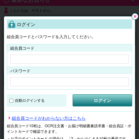
こんにちは、ゲストさん。
よくある質問
ログイン
閉じ
る
組合員コードとパスワードを入力してください。
ログイン
組合員コード
はじめての方へ
パスワード
チケット
マイページ
ログイン
自動ログインする
検索
場所で探す
ジャンルで探す
テーマで探す
組合員コードがわからない方はこちら
組合員コード10桁は、OCR注文書・お届け明細書兼請求書・組合員証・ポ
イントカードで確認できます。
チケット
イベント・アート
・お店のポイントカード の場合は、「2」からはじまる10桁の番号です。