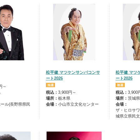
松平健 マツケンサンバコンサ
松平健 マツ
ート2026
ート2026
0円～
県
税込：
3,900円～
税込：
3,90
場所：
栃木県
場所：
茨城県
ール(長野県県民
会場：
小山市立文化センター
会場：
ザ・ヒロサワ
城県立県民文