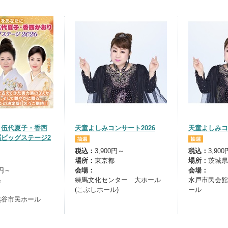
・伍代夏子・香西
天童よしみコンサート2026
天童よしみコ
ビッグステージ2
税込：
3,900円～
税込：
3,90
場所：
東京都
場所：
茨城県
0円～
会場：
会場：
県
練馬文化センター 大ホール
水戸市民会館
(こぶしホール)
ール
越谷市民ホール