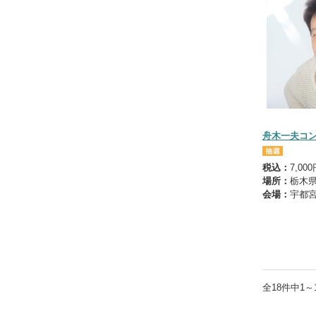
舟木一夫コン
税込：
7,00
場所：
栃木
会場：
宇都
全
18
件中
1～