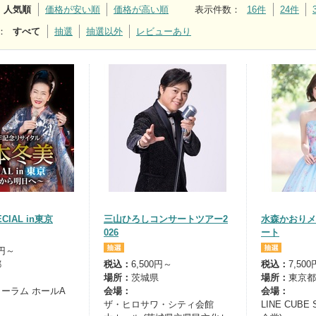
人気順
価格が安い順
価格が高い順
表示件数
：
16件
24件
：
すべて
抽選
抽選以外
レビューあり
IAL in東京
三山ひろしコンサートツアー2
水森かおりメ
026
ート
0円～
都
税込：
6,500円～
税込：
7,50
場所：
茨城県
場所：
東京都
ーラム ホールA
会場：
会場：
ザ・ヒロサワ・シティ会館
LINE CUBE