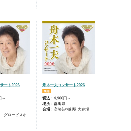
サート2026
舟木一夫コンサート2026
0円～
税込：
4,900円～
場所：
群馬県
会場：
高崎芸術劇場 大劇場
 グロービスホ