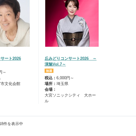
サート2026
丘みどりコンサート2026 ～
演魅Vol.7～
0円～
県
税込：
6,000円～
宮市文化会館
場所：
埼玉県
会場：
大宮ソニックシティ 大ホー
ル
18
件を表示中