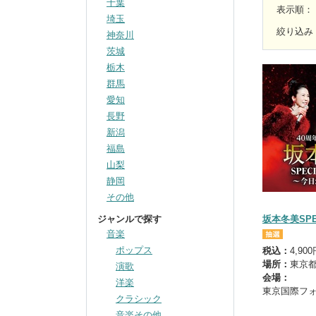
千葉
表示順
：
埼玉
絞り込み
神奈川
茨城
栃木
群馬
愛知
長野
新潟
福島
山梨
静岡
その他
ジャンルで探す
坂本冬美SPEC
音楽
ポップス
税込：
4,90
場所：
東京
演歌
会場：
洋楽
東京国際フォ
クラシック
音楽その他