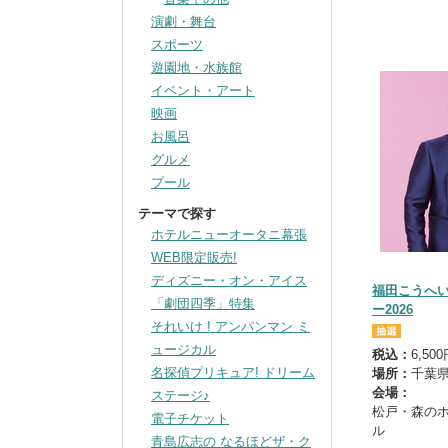
演劇・舞台
スポーツ
遊園地・水族館
イベント・アート
映画
お風呂
グルメ
プール
テーマで探す
ホテルニューオータニ幕張
WEB限定販売!
ディズニー・オン・アイス
福田こうへ
「劇団四季」特集
ー2026
それいけ ! アンパンマン ミ
ュージカル
税込：
6,50
名探偵プリキュア! ドリーム
場所：
千葉
会場：
ステージ♪
松戸・森のホ
電子チケット
ル
青島広志の なるほどザ・ク