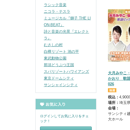
ラシック音楽
ニコラ・テスラ
ミュージカル『獅子 THE LI
ON-BEAT』
詩と音楽の光景『エレクト
ラ』
むさしの村
白樺リゾート 池の平
東武動物公園
那須どうぶつ王国
スパリゾートハワイアンズ
大月みやこ
東京ドームシティ
かおり 歌謡
026
サンシャインシティ
税込：
4,90
場所：
埼玉
会場：
サンシティ
ログインしてお気に入りをチェ
大ホール
ック！