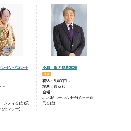
ケンサンバコンサ
令和・歌の祭典2026
税込：
8,000円～
0円～
場所：
東京都
会場：
J:COMホール八王子(八王子市
・シティ会館 (茨
民会館)
化センター)