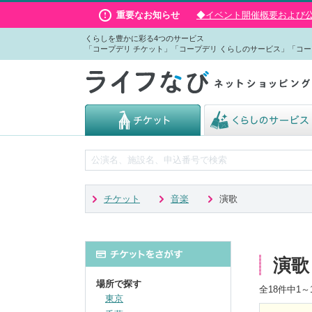
重要なお知らせ
◆イベント開催概要および公演
くらしを豊かに彩る4つのサービス
「コープデリ チケット」「コープデリ くらしのサービス」「コー
チケット
音楽
演歌
演歌
場所で探す
全
18
件中
1～
東京