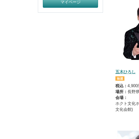
マイページ
五木ひろし
税込：
4,90
場所：
長野
会場：
ホクト文化ホ
文化会館)