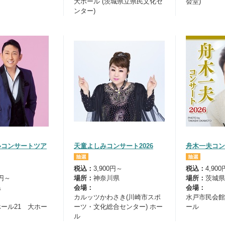
大ホール (茨城県立県民文化セ
会堂)
ンター)
いコンサートツア
天童よしみコンサート2026
舟木一夫コン
税込：
3,900円～
税込：
4,90
0円～
場所：
神奈川県
場所：
茨城県
県
会場：
会場：
カルッツかわさき(川崎市スポ
水戸市民会館
ール21 大ホー
ーツ・文化総合センター) ホー
ール
ル