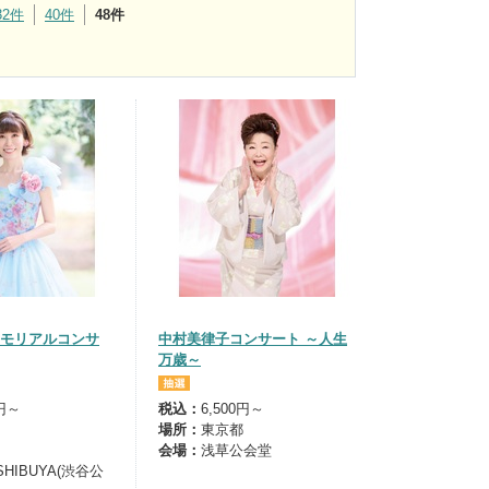
32件
40件
48件
モリアルコンサ
中村美律子コンサート ～人生
万歳～
0円～
税込：
6,500円～
場所：
東京都
会場：
浅草公会堂
 SHIBUYA(渋谷公