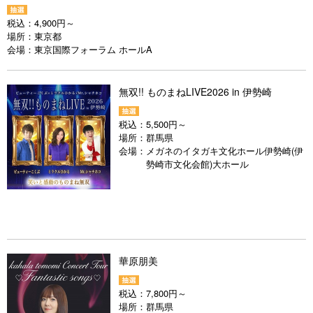
税込：
4,900円～
場所：
東京都
会場：
東京国際フォーラム ホールA
無双!! ものまねLIVE2026 in 伊勢崎
税込：
5,500円～
場所：
群馬県
会場：
メガネのイタガキ文化ホール伊勢崎(伊
勢崎市文化会館)大ホール
華原朋美
税込：
7,800円～
場所：
群馬県