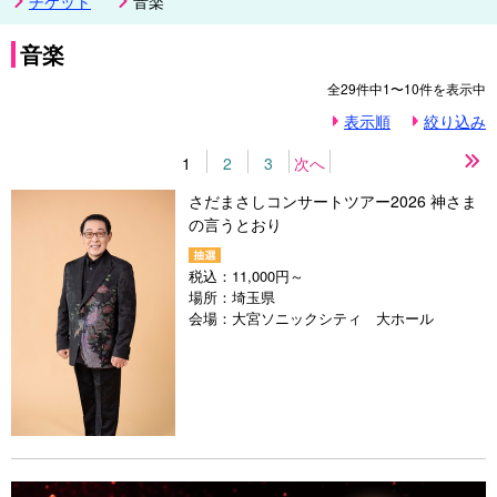
チケット
音楽
音楽
全
29
件中
1〜10
件を表示中
表示順
絞り込み
1
2
3
次へ
最
後
さだまさしコンサートツアー2026 神さま
の
の言うとおり
ペ
ー
ジ
税込：
11,000円～
場所：
埼玉県
会場：
大宮ソニックシティ 大ホール