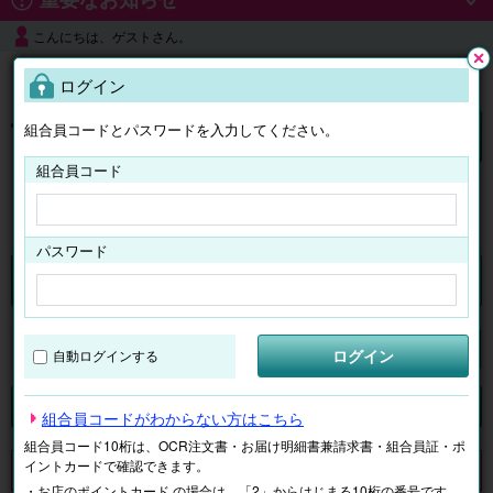
こんにちは、ゲストさん。
よくある質問
ログイン
閉じ
る
組合員コードとパスワードを入力してください。
ログイン
組合員コード
はじめての方へ
パスワード
チケット
マイページ
ログイン
自動ログインする
検索
場所で探す
ジャンルで探す
テーマで探す
組合員コードがわからない方はこちら
組合員コード10桁は、OCR注文書・お届け明細書兼請求書・組合員証・ポ
イントカードで確認できます。
申し訳ございません。 現在、該当商品は、お取扱いしておりません。
・お店のポイントカード の場合は、「2」からはじまる10桁の番号です。