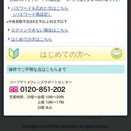
※表示価格は税込です。
パスワードを忘れた方はこちら
（パスワード再設定）
マイページ
注文履歴
会員情報
※半角英数字混在6文字以上40文字以下
抽選結果
請求内容
ログインできない場合はこちら
チケット
はじめての方はこちら
くらしのサービス
はじめての方へ
このサイトの使い方
マイページ
操作でご不明な点はこちらまで
このサイトについて
コープデリ eフレンズサポートセンター
営業時間：
月曜〜金曜 10時〜20時
土曜 10時〜17時
日曜 休み
Copyright © CO-OPDELI SERVICE. All rights reserved.