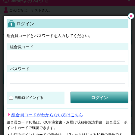
こんにちは、ゲストさん。
よくある質問
ログイン
閉じ
る
組合員コードとパスワードを入力してください。
ログイン
組合員コード
はじめての方へ
パスワード
チケット
マイページ
ログイン
自動ログインする
検索
場所で探す
ジャンルで探す
テーマで探す
組合員コードがわからない方はこちら
組合員コード10桁は、OCR注文書・お届け明細書兼請求書・組合員証・ポ
イントカードで確認できます。
申し訳ございません。 現在、該当商品は、お取扱いしておりません。
・お店のポイントカード の場合は、「2」からはじまる10桁の番号です。