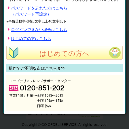
※表示価格は税込です。
パスワードを忘れた方はこちら
（パスワード再設定）
マイページ
注文履歴
会員情報
※半角英数字混在6文字以上40文字以下
抽選結果
請求内容
ログインできない場合はこちら
チケット
はじめての方はこちら
くらしのサービス
はじめての方へ
このサイトの使い方
マイページ
操作でご不明な点はこちらまで
このサイトについて
コープデリ eフレンズサポートセンター
営業時間：
月曜〜金曜 10時〜20時
土曜 10時〜17時
日曜 休み
Copyright © CO-OPDELI SERVICE. All rights reserved.