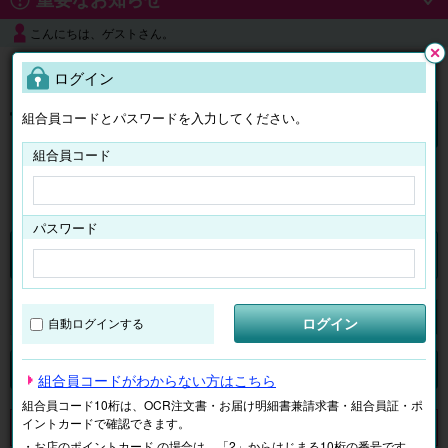
こんにちは、ゲストさん。
よくある質問
ログイン
閉じ
る
組合員コードとパスワードを入力してください。
ログイン
組合員コード
はじめての方へ
パスワード
チケット
マイページ
ログイン
自動ログインする
検索
場所で探す
ジャンルで探す
テーマで探す
組合員コードがわからない方はこちら
組合員コード10桁は、OCR注文書・お届け明細書兼請求書・組合員証・ポ
イントカードで確認できます。
申し訳ございません。 現在、該当商品は、お取扱いしておりません。
・お店のポイントカード の場合は、「2」からはじまる10桁の番号です。