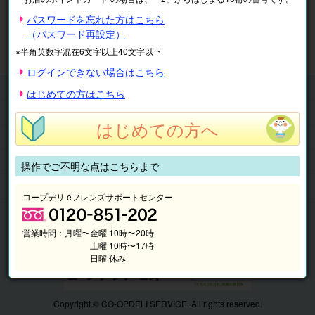
※表示価格は税込です。
パスワードを忘れた方はこちら
（パスワード再設定）
マイページ
注文履歴
会員情報
※半角英数字混在6文字以上40文字以下
抽選結果
請求内容
ログインできない場合はこちら
チケット
はじめての方はこちら
くらしのサービス
はじめての方へ
このサイトの使い方
マイページ
操作でご不明な点はこちらまで
このサイトについて
コープデリ eフレンズサポートセンター
営業時間：
月曜〜金曜 10時〜20時
土曜 10時〜17時
日曜 休み
Copyright © CO-OPDELI SERVICE. All rights reserved.