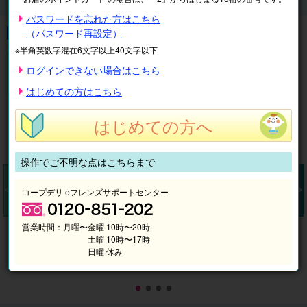
1,200円分引換金券付王国パスポート前売券2026
パスワードを忘れた方はこちら
（パスワード再設定）
※半角英数字混在6文字以上40文字以下
金券付王国パスポート前売券ならお得!
ログインできない場合はこちら
【電子】那須どうぶつ王国 1,200円分引換金券付王国パ
スポート前売券2026
はじめての方はこちら
はじめての方へ
操作でご不明な点はこちらまで
コープデリ eフレンズサポートセンター
Pr
N
営業時間：
月曜〜金曜 10時〜20時
ev
ex
土曜 10時〜17時
io
t
日曜 休み
us