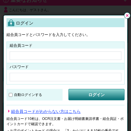
こんにちは、ゲストさん。
よくある質問
ログイン
閉じ
る
組合員コードとパスワードを入力してください。
ログイン
組合員コード
はじめての方へ
パスワード
チケット
マイページ
ログイン
自動ログインする
検索
場所で探す
ジャンルで探す
テーマで探す
組合員コードがわからない方はこちら
組合員コード10桁は、OCR注文書・お届け明細書兼請求書・組合員証・ポ
イントカードで確認できます。
チケット
遊園地・水族館
【電子】那須どうぶつ王国
・お店のポイントカード の場合は、「2」からはじまる10桁の番号です。