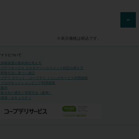
※表示価格は税込です。
サイトについて
人情報保護の基本的な考え方
ープデリサービス カスタマーハラスメント対応の考え方
定商取引法に基づく表記
ープデリ チケット・コープデリ くらしのサービス利用規程
イフなびネットショッピング利用規程
社案内
規取引先の選定と管理方法（基準）
作環境・セキュリティ