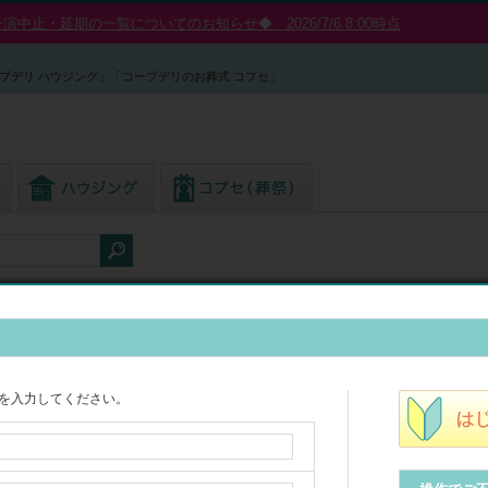
中止・延期の一覧についてのお知らせ◆ 2026/7/6 8:00時点
プデリ ハウジング」「コープデリのお葬式 コプセ」
須どうぶつ王国 1,200円分引換金券付王国パスポート前売券2026
を入力してください。
金券付王国パスポート前売券ならお得!
【電子】那須どうぶつ王国 1,200円分引換金券付王国パス
2026