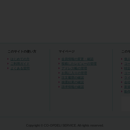
このサイトの使い方
マイページ
この
はじめての方
会員情報の変更・確認
個
ご利用ガイド
投稿したレビューの管理
コ
よくある質問
アドレス帳の管理
特
お気に入りの管理
コ
注文履歴の確認
ラ
抽選結果の確認
会
請求情報の確認
新
動
Copyright © CO-OPDELI SERVICE. All rights reserved.