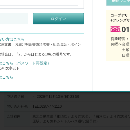
操作でご
※当日、入口にて画面をご提示ください。金券1,200円分は入国時のお渡
す。

コープデリ
ログイン
※有効期限の切れたチケットの買い取り、期間延長はお断りさせていただき
eフレンズ
※1,200円分引替金券付王国パスポート前売券(金券1,200円分+入国料)当
3,900円　こども2,300円　

王国内の売店・レストラン・エサやり体験(規定量に達し次第終了)で使える1
営業時間：
ない方はこちら
券となります。

月曜〜金曜 
CR注文書・お届け明細書兼請求書・組合員証・ポイン
※王国パスポート(入国料)当日窓口価格:大人(中学生以上)2,900円　こども(
土曜
の場合は、「2」からはじまる10桁の番号です。
日曜
はこちら（パスワード再設定）
場所
栃木県
40文字以下
はこちら
会場
那須どうぶつ王国
利用可能期間
有効期限 2026年12月13日(日)
申込締切日
～ 2026年12月13日(日) 23:59
問い合わせ先
TEL:0287-77-1110
会場案内
東北自動車道「那須IC」より約30分、「白河IC」より約20分/
原駅」より無料シャトルバス運行(要予約)