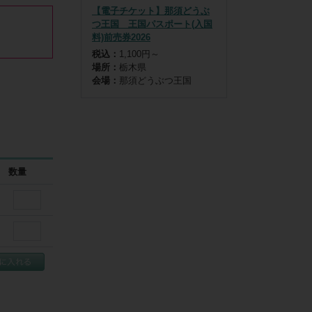
【電子チケット】那須どうぶ
つ王国 王国パスポート(入国
料)前売券2026
税込：
1,100円～
い。

場所：
栃木県
トです。
会場：
那須どうぶつ王国
数量