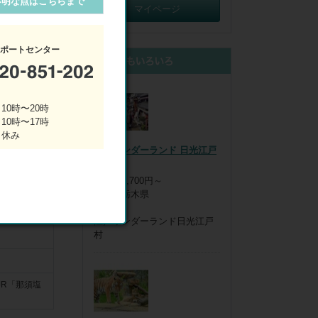
不明な点はこちらまで
マイページ
しとなりま
ます。

サポートセンター
日窓口価格大人
,200円の金
10時〜20時
3歳～小学生)
 10時〜17時
 休み
江戸ワンダーランド 日光江戸
村
税込：
2,700円～
場所：
栃木県
会場：
江戸ワンダーランド日光江戸
村
JR「那須塩