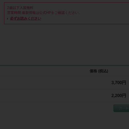
2歳以下入国無料

営業時間:最新情報は公式HPをご確認ください。

休園日:最新情報は公式HPをご確認ください。

必ずお読みください
※ご注文後キャンセルすることが出来ませんのでご注意ください。

※営業内容に変更がある場合がございます。最新情報は公式HPをご確認くださ
※ライフなびeチケ 、ご注文後直ぐに使えるスマートフォン専用の電子チケッ
価格 (税込)
3,700円
2,200円