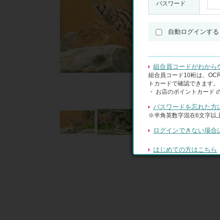
パスワード
自動ログインする
組合員コードがわから
組合員コード10桁は、O
トカードで確認できます。
・ お店のポイントカード 
パスワードを忘れた方
※半角英数字混在6文字以上
ログインできない場合
はじめての方はこちら