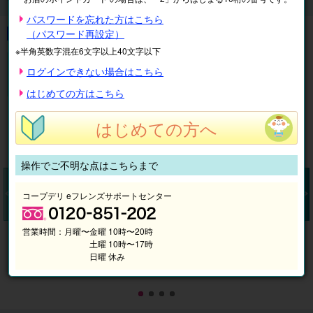
1,200円分引換金券付王国パスポート前売券2026
パスワードを忘れた方はこちら
（パスワード再設定）
※半角英数字混在6文字以上40文字以下
金券付王国パスポート前売券ならお得!
ログインできない場合はこちら
【電子】那須どうぶつ王国 1,200円分引換金券付王国パ
スポート前売券2026
はじめての方はこちら
はじめての方へ
操作でご不明な点はこちらまで
コープデリ eフレンズサポートセンター
Pr
N
営業時間：
月曜〜金曜 10時〜20時
ev
ex
土曜 10時〜17時
io
t
日曜 休み
us