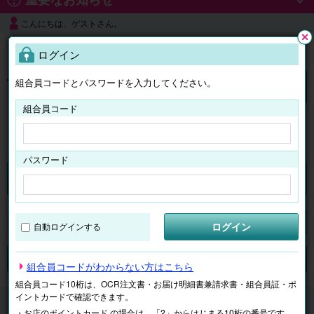
こんにちは、ゲストさん。
よくある質問
ログイン
閉じ
る
組合員コードとパスワードを入力してください。
ログイン
組合員コード
はじめての方へ
パスワード
チケット
マイページ
ログイン
自動ログインする
検索
場所で探す
ジャンルで探す
テーマで探す
組合員コードがわからない方はこちら
組合員コード10桁は、OCR注文書・お届け明細書兼請求書・組合員証・ポ
イントカードで確認できます。
チケット
遊園地・水族館
【電子】那須どうぶつ王国
・お店のポイントカード の場合は、「2」からはじまる10桁の番号です。