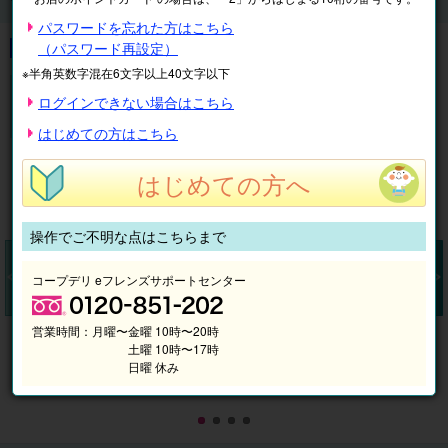
1,200円分引換金券付王国パスポート前売券2026
パスワードを忘れた方はこちら
（パスワード再設定）
※半角英数字混在6文字以上40文字以下
金券付王国パスポート前売券ならお得!
ログインできない場合はこちら
【電子】那須どうぶつ王国 1,200円分引換金券付王国パ
スポート前売券2026
はじめての方はこちら
はじめての方へ
操作でご不明な点はこちらまで
コープデリ eフレンズサポートセンター
Pr
N
営業時間：
月曜〜金曜 10時〜20時
ev
ex
土曜 10時〜17時
io
t
日曜 休み
us