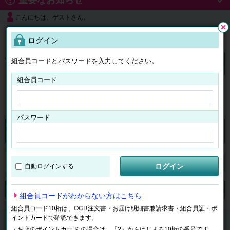
こんにちは、ゲストさん。
よくある質問
ログイン
閉じ
る
組合員コードとパスワードを入力してください。
ログイン
組合員コード
はじめての方へ
パスワード
チケット
マイページ
ログイン
自動ログインする
検索
場所で探す
ジャンルで探す
テーマで探す
組合員コードがわからない方はこちら
組合員コード10桁は、OCR注文書・お届け明細書兼請求書・組合員証・ポ
イントカードで確認できます。
チケット
遊園地・水族館
【電子】那須どうぶつ王国
・お店のポイントカード の場合は、「2」からはじまる10桁の番号です。