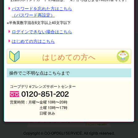
※表示価格は税込です。
パスワードを忘れた方はこちら
（パスワード再設定）
マイページ
注文履歴
会員情報
※半角英数字混在6文字以上40文字以下
抽選結果
請求内容
ログインできない場合はこちら
チケット
はじめての方はこちら
くらしのサービス
はじめての方へ
このサイトの使い方
マイページ
操作でご不明な点はこちらまで
このサイトについて
コープデリ eフレンズサポートセンター
営業時間：
月曜〜金曜 10時〜20時
土曜 10時〜17時
日曜 休み
Copyright © CO-OPDELI SERVICE. All rights reserved.