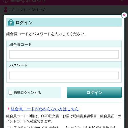
こんにちは、ゲストさん。
よくある質問
ログイン
閉じ
る
組合員コードとパスワードを入力してください。
ログイン
組合員コード
はじめての方へ
パスワード
チケット
マイページ
ログイン
自動ログインする
検索
場所で探す
ジャンルで探す
テーマで探す
組合員コードがわからない方はこちら
組合員コード10桁は、OCR注文書・お届け明細書兼請求書・組合員証・ポ
イントカードで確認できます。
申し訳ございません。 現在、該当商品は、お取扱いしておりません。
・お店のポイントカード の場合は、「2」からはじまる10桁の番号です。