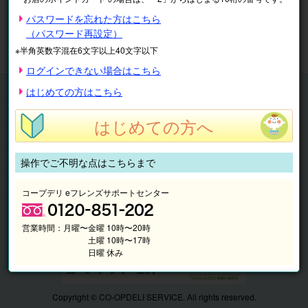
※表示価格は税込です。
パスワードを忘れた方はこちら
（パスワード再設定）
マイページ
注文履歴
会員情報
※半角英数字混在6文字以上40文字以下
抽選結果
請求内容
ログインできない場合はこちら
チケット
はじめての方はこちら
くらしのサービス
はじめての方へ
このサイトの使い方
マイページ
操作でご不明な点はこちらまで
このサイトについて
コープデリ eフレンズサポートセンター
営業時間：
月曜〜金曜 10時〜20時
土曜 10時〜17時
日曜 休み
Copyright © CO-OPDELI SERVICE. All rights reserved.