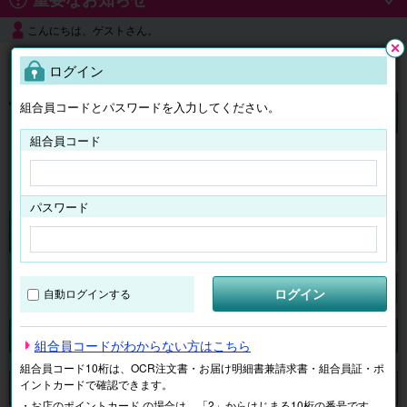
こんにちは、ゲストさん。
よくある質問
ログイン
閉じ
る
組合員コードとパスワードを入力してください。
ログイン
組合員コード
はじめての方へ
パスワード
チケット
マイページ
ログイン
自動ログインする
検索
場所で探す
ジャンルで探す
テーマで探す
組合員コードがわからない方はこちら
組合員コード10桁は、OCR注文書・お届け明細書兼請求書・組合員証・ポ
イントカードで確認できます。
申し訳ございません。 現在、該当商品は、お取扱いしておりません。
・お店のポイントカード の場合は、「2」からはじまる10桁の番号です。