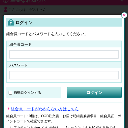
こんにちは、ゲストさん。
よくある質問
ログイン
閉じ
る
組合員コードとパスワードを入力してください。
ログイン
組合員コード
はじめての方へ
パスワード
チケット
マイページ
ログイン
自動ログインする
検索
場所で探す
ジャンルで探す
テーマで探す
組合員コードがわからない方はこちら
組合員コード10桁は、OCR注文書・お届け明細書兼請求書・組合員証・ポ
イントカードで確認できます。
申し訳ございません。 現在、該当商品は、お取扱いしておりません。
・お店のポイントカード の場合は、「2」からはじまる10桁の番号です。