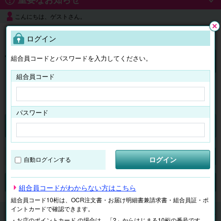
こんにちは、ゲストさん。
よくある質問
ログイン
閉じ
る
組合員コードとパスワードを入力してください。
ログイン
組合員コード
はじめての方へ
パスワード
チケット
マイページ
ログイン
自動ログインする
検索
場所で探す
ジャンルで探す
テーマで探す
組合員コードがわからない方はこちら
組合員コード10桁は、OCR注文書・お届け明細書兼請求書・組合員証・ポ
イントカードで確認できます。
チケット
遊園地・水族館
【電子チケット】東京ドーム
・お店のポイントカード の場合は、「2」からはじまる10桁の番号です。