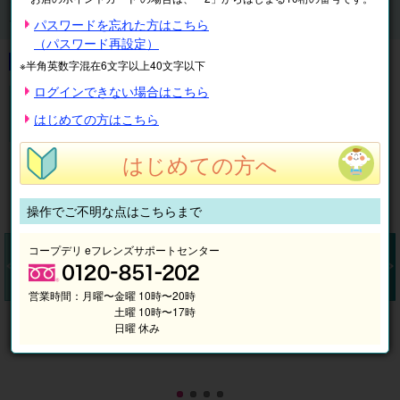
シティ 得10(とくてん)チケット ※引換場所:法人サービスカウンタ
ー
パスワードを忘れた方はこちら
（パスワード再設定）
※半角英数字混在6文字以上40文字以下
ログインできない場合はこちら
【電子チケット】東京ドームシティ 得10(とくてん)チケッ
ト ※引換場所:法人サービスカウンター
はじめての方はこちら
この一冊で東京ドームシティをお得に楽しめます。
はじめての方へ
操作でご不明な点はこちらまで
コープデリ eフレンズサポートセンター
営業時間：
月曜〜金曜 10時〜20時
Pr
N
土曜 10時〜17時
ev
ex
日曜 休み
io
t
us