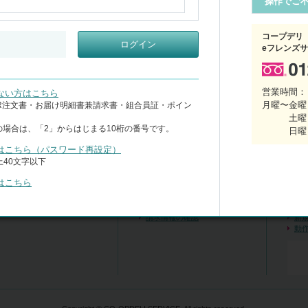
操作でご
コープデリ
ログイン
eフレンズ
営業時間：
ない方はこちら
月曜〜金曜 
CR注文書・お届け明細書兼請求書・組合員証・ポイン
土曜
の場合は、「2」からはじまる10桁の番号です。
日曜
このサイトの使い方
マイページ
この
はこちら（パスワード再設定）
はじめての方
会員情報の変更・確認
個
40文字以下
ご利用ガイド
投稿したレビューの管理
コ
よくある質問
アドレス帳の管理
特
はこちら
お気に入りの管理
コ
注文履歴の確認
ラ
抽選結果の確認
会
請求情報の確認
新
動