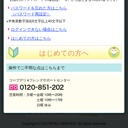
※表示価格は税込です。
パスワードを忘れた方はこちら
（パスワード再設定）
マイページ
注文履歴
会員情報
※半角英数字混在6文字以上40文字以下
抽選結果
請求内容
ログインできない場合はこちら
チケット
はじめての方はこちら
くらしのサービス
はじめての方へ
このサイトの使い方
マイページ
操作でご不明な点はこちらまで
このサイトについて
コープデリ eフレンズサポートセンター
営業時間：
月曜〜金曜 10時〜20時
土曜 10時〜17時
日曜 休み
Copyright © CO-OPDELI SERVICE. All rights reserved.