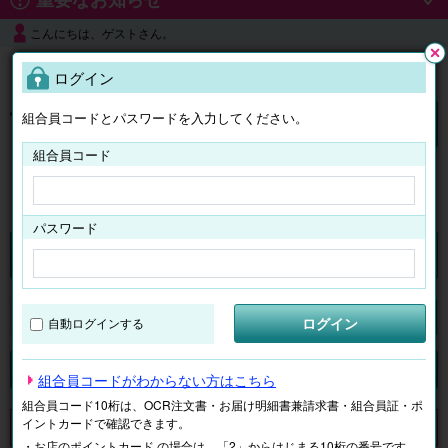
こんにちは、ゲストさん。
よくある質問
ログイン
閉じ
る
組合員コードとパスワードを入力してください。
ログイン
組合員コード
はじめての方へ
パスワード
チケット
マイページ
ログイン
自動ログインする
検索
場所で探す
ジャンルで探す
テーマで探す
組合員コードがわからない方はこちら
組合員コード10桁は、OCR注文書・お届け明細書兼請求書・組合員証・ポ
イントカードで確認できます。
申し訳ございません。 現在、該当商品は、お取扱いしておりません。
・お店のポイントカード の場合は、「2」からはじまる10桁の番号です。