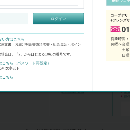
操作でご
コープデリ
ログイン
eフレンズ
営業時間：
ない方はこちら
月曜〜金曜 
CR注文書・お届け明細書兼請求書・組合員証・ポイン
土曜
の場合は、「2」からはじまる10桁の番号です。
日曜
このサイトの使い方
マイページ
この
はこちら（パスワード再設定）
はじめての方
会員情報の変更・確認
個
40文字以下
ご利用ガイド
投稿したレビューの管理
コ
よくある質問
アドレス帳の管理
特
はこちら
お気に入りの管理
コ
注文履歴の確認
ラ
抽選結果の確認
会
請求情報の確認
新
動