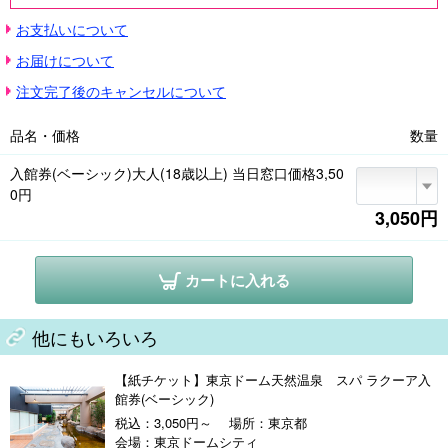
・ヒーリング バーデの利用は、別途料金が発生します(18歳未満利用不可)

お支払いについて
・混雑状況により入館を制限させていただく場合がございます。

・深夜割増し料金設定あり(深夜1:00～早朝6:00にご滞在のお客様)

お届けについて
・施設点検・整備のため、休館日を設ける場合がございます。

・休館日、追加料金等は事前にHPまたはお電話にてご確認ください。

注文完了後のキャンセルについて
・暴力団およびその関係者、泥酔者、イレズミ・タトゥー(シール類を含む)
をされた方の入館はできません。またお断りに伴う一切の補償・返金もい
品名・価格
数量
たしかねます。
入館券(ベーシック)大人(18歳以上) 当日窓口価格3,50
0円
3,050円
カートに入れる
他にもいろいろ
【紙チケット】東京ドーム天然温泉 スパ ラクーア入
館券(ベーシック)
税込：3,050円～
場所：東京都
会場：東京ドームシティ