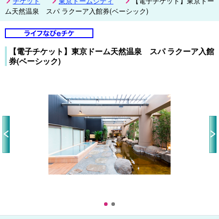
チケット
東京ドームシティ
【電子チケット】東京ドー
ム天然温泉 スパ ラクーア入館券(ベーシック)
【電子チケット】東京ドーム天然温泉 スパ ラクーア入館
券(ベーシック)
Pr
N
ev
ex
io
t
us