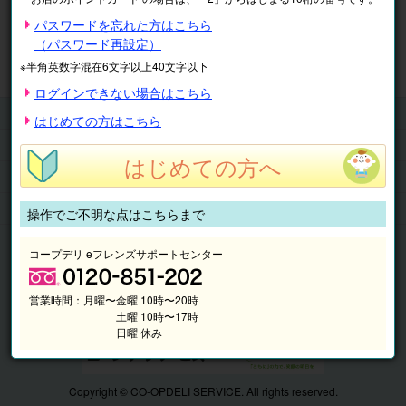
※表示価格は税込です。
パスワードを忘れた方はこちら
（パスワード再設定）
マイページ
注文履歴
会員情報
※半角英数字混在6文字以上40文字以下
抽選結果
請求内容
ログインできない場合はこちら
チケット
はじめての方はこちら
くらしのサービス
はじめての方へ
このサイトの使い方
マイページ
操作でご不明な点はこちらまで
このサイトについて
コープデリ eフレンズサポートセンター
営業時間：
月曜〜金曜 10時〜20時
土曜 10時〜17時
日曜 休み
Copyright © CO-OPDELI SERVICE. All rights reserved.