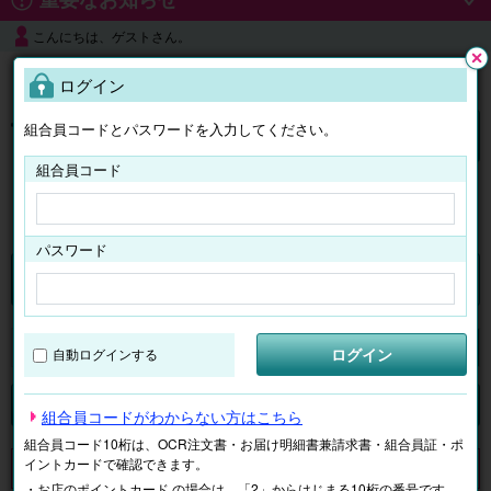
こんにちは、ゲストさん。
よくある質問
ログイン
閉じ
る
組合員コードとパスワードを入力してください。
ログイン
組合員コード
はじめての方へ
パスワード
チケット
マイページ
ログイン
自動ログインする
検索
場所で探す
ジャンルで探す
テーマで探す
組合員コードがわからない方はこちら
組合員コード10桁は、OCR注文書・お届け明細書兼請求書・組合員証・ポ
イントカードで確認できます。
申し訳ございません。 現在、該当商品は、お取扱いしておりません。
・お店のポイントカード の場合は、「2」からはじまる10桁の番号です。