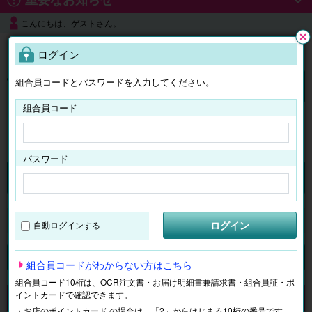
こんにちは、ゲストさん。
よくある質問
ログイン
閉じ
る
組合員コードとパスワードを入力してください。
ログイン
組合員コード
はじめての方へ
パスワード
チケット
マイページ
ログイン
自動ログインする
検索
場所で探す
ジャンルで探す
テーマで探す
組合員コードがわからない方はこちら
組合員コード10桁は、OCR注文書・お届け明細書兼請求書・組合員証・ポ
イントカードで確認できます。
申し訳ございません。 現在、該当商品は、お取扱いしておりません。
・お店のポイントカード の場合は、「2」からはじまる10桁の番号です。