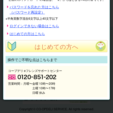
※表示価格は税込です。
パスワードを忘れた方はこちら
（パスワード再設定）
マイページ
注文履歴
会員情報
※半角英数字混在6文字以上40文字以下
抽選結果
請求内容
ログインできない場合はこちら
チケット
はじめての方はこちら
くらしのサービス
はじめての方へ
このサイトの使い方
マイページ
操作でご不明な点はこちらまで
このサイトについて
コープデリ eフレンズサポートセンター
営業時間：
月曜〜金曜 10時〜20時
土曜 10時〜17時
日曜 休み
Copyright © CO-OPDELI SERVICE. All rights reserved.