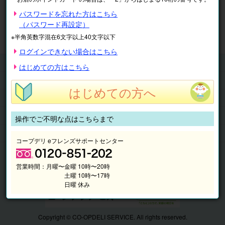
※表示価格は税込です。
パスワードを忘れた方はこちら
（パスワード再設定）
マイページ
注文履歴
会員情報
※半角英数字混在6文字以上40文字以下
抽選結果
請求内容
ログインできない場合はこちら
チケット
はじめての方はこちら
くらしのサービス
はじめての方へ
このサイトの使い方
マイページ
操作でご不明な点はこちらまで
このサイトについて
コープデリ eフレンズサポートセンター
営業時間：
月曜〜金曜 10時〜20時
土曜 10時〜17時
日曜 休み
Copyright © CO-OPDELI SERVICE. All rights reserved.