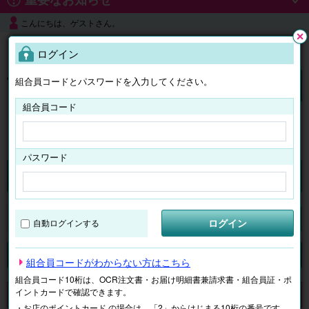
こんにちは、ゲストさん。
よくある質問
ログイン
閉じ
る
組合員コードとパスワードを入力してください。
ログイン
組合員コード
はじめての方へ
パスワード
チケット
マイページ
ログイン
自動ログインする
検索
場所で探す
ジャンルで探す
テーマで探す
組合員コードがわからない方はこちら
組合員コード10桁は、OCR注文書・お届け明細書兼請求書・組合員証・ポ
イントカードで確認できます。
申し訳ございません。 現在、該当商品は、お取扱いしておりません。
・お店のポイントカード の場合は、「2」からはじまる10桁の番号です。