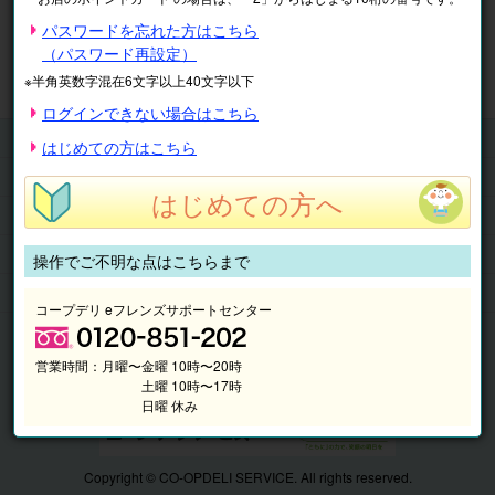
※表示価格は税込です。
パスワードを忘れた方はこちら
（パスワード再設定）
マイページ
注文履歴
会員情報
※半角英数字混在6文字以上40文字以下
抽選結果
請求内容
ログインできない場合はこちら
チケット
はじめての方はこちら
くらしのサービス
はじめての方へ
このサイトの使い方
マイページ
操作でご不明な点はこちらまで
このサイトについて
コープデリ eフレンズサポートセンター
営業時間：
月曜〜金曜 10時〜20時
土曜 10時〜17時
日曜 休み
Copyright © CO-OPDELI SERVICE. All rights reserved.