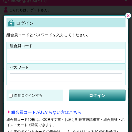
こんにちは、ゲストさん。
よくある質問
ログイン
閉じ
る
組合員コードとパスワードを入力してください。
ログイン
組合員コード
はじめての方へ
パスワード
チケット
マイページ
ログイン
自動ログインする
検索
場所で探す
ジャンルで探す
テーマで探す
組合員コードがわからない方はこちら
組合員コード10桁は、OCR注文書・お届け明細書兼請求書・組合員証・ポ
イントカードで確認できます。
申し訳ございません。 現在、該当商品は、お取扱いしておりません。
・お店のポイントカード の場合は、「2」からはじまる10桁の番号です。