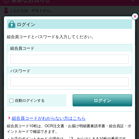
こんにちは、ゲストさん。
よくある質問
ログイン
閉じ
る
組合員コードとパスワードを入力してください。
ログイン
組合員コード
はじめての方へ
パスワード
チケット
マイページ
ログイン
自動ログインする
検索
場所で探す
ジャンルで探す
テーマで探す
組合員コードがわからない方はこちら
組合員コード10桁は、OCR注文書・お届け明細書兼請求書・組合員証・ポ
イントカードで確認できます。
申し訳ございません。 現在、該当商品は、お取扱いしておりません。
・お店のポイントカード の場合は、「2」からはじまる10桁の番号です。