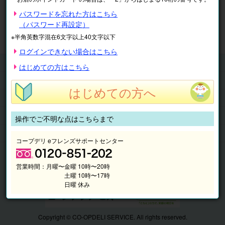
※表示価格は税込です。
パスワードを忘れた方はこちら
（パスワード再設定）
マイページ
注文履歴
会員情報
※半角英数字混在6文字以上40文字以下
抽選結果
請求内容
ログインできない場合はこちら
チケット
はじめての方はこちら
くらしのサービス
はじめての方へ
このサイトの使い方
マイページ
操作でご不明な点はこちらまで
このサイトについて
コープデリ eフレンズサポートセンター
営業時間：
月曜〜金曜 10時〜20時
土曜 10時〜17時
日曜 休み
Copyright © CO-OPDELI SERVICE. All rights reserved.