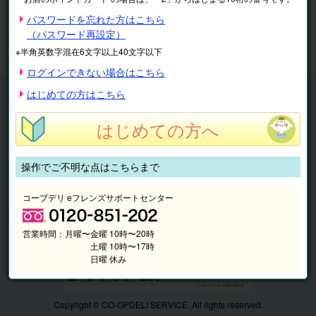
※表示価格は税込です。
パスワードを忘れた方はこちら
（パスワード再設定）
マイページ
注文履歴
会員情報
※半角英数字混在6文字以上40文字以下
抽選結果
請求内容
ログインできない場合はこちら
チケット
はじめての方はこちら
くらしのサービス
はじめての方へ
このサイトの使い方
マイページ
操作でご不明な点はこちらまで
このサイトについて
コープデリ eフレンズサポートセンター
営業時間：
月曜〜金曜 10時〜20時
土曜 10時〜17時
日曜 休み
Copyright © CO-OPDELI SERVICE. All rights reserved.