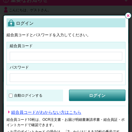
こんにちは、ゲストさん。
よくある質問
ログイン
閉じ
る
組合員コードとパスワードを入力してください。
ログイン
組合員コード
はじめての方へ
パスワード
チケット
マイページ
ログイン
自動ログインする
検索
場所で探す
ジャンルで探す
テーマで探す
組合員コードがわからない方はこちら
組合員コード10桁は、OCR注文書・お届け明細書兼請求書・組合員証・ポ
イントカードで確認できます。
申し訳ございません。 現在、該当商品は、お取扱いしておりません。
・お店のポイントカード の場合は、「2」からはじまる10桁の番号です。