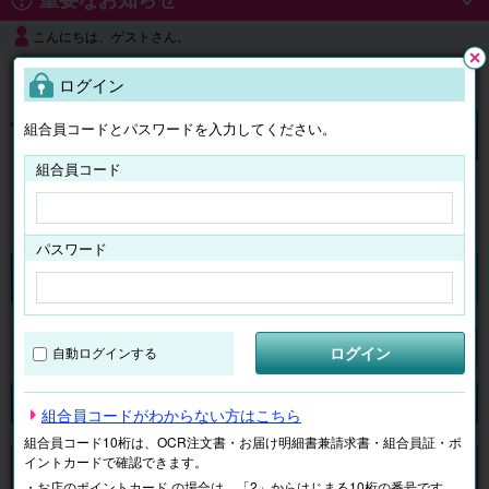
こんにちは、ゲストさん。
よくある質問
ログイン
閉じ
る
組合員コードとパスワードを入力してください。
ログイン
組合員コード
はじめての方へ
パスワード
チケット
マイページ
ログイン
自動ログインする
検索
場所で探す
ジャンルで探す
テーマで探す
組合員コードがわからない方はこちら
組合員コード10桁は、OCR注文書・お届け明細書兼請求書・組合員証・ポ
イントカードで確認できます。
申し訳ございません。 現在、該当商品は、お取扱いしておりません。
・お店のポイントカード の場合は、「2」からはじまる10桁の番号です。