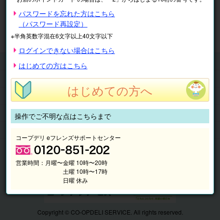
※表示価格は税込です。
パスワードを忘れた方はこちら
（パスワード再設定）
マイページ
注文履歴
会員情報
※半角英数字混在6文字以上40文字以下
抽選結果
請求内容
ログインできない場合はこちら
チケット
はじめての方はこちら
くらしのサービス
はじめての方へ
このサイトの使い方
マイページ
操作でご不明な点はこちらまで
このサイトについて
コープデリ eフレンズサポートセンター
営業時間：
月曜〜金曜 10時〜20時
土曜 10時〜17時
日曜 休み
Copyright © CO-OPDELI SERVICE. All rights reserved.