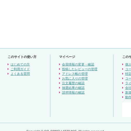
このサイトの使い方
マイページ
この
はじめての方
会員情報の変更・確認
個
ご利用ガイド
投稿したレビューの管理
コ
よくある質問
アドレス帳の管理
特
お気に入りの管理
コ
注文履歴の確認
ラ
抽選結果の確認
会
請求情報の確認
新
動