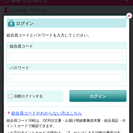
こんにちは、ゲストさん。
よくある質問
ログイン
閉じ
る
組合員コードとパスワードを入力してください。
ログイン
組合員コード
はじめての方へ
パスワード
チケット
マイページ
ログイン
自動ログインする
検索
場所で探す
ジャンルで探す
テーマで探す
組合員コードがわからない方はこちら
組合員コード10桁は、OCR注文書・お届け明細書兼請求書・組合員証・ポ
イントカードで確認できます。
申し訳ございません。 現在、該当商品は、お取扱いしておりません。
・お店のポイントカード の場合は、「2」からはじまる10桁の番号です。