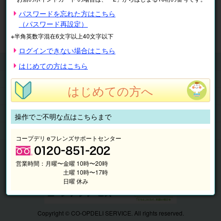
※表示価格は税込です。
パスワードを忘れた方はこちら
（パスワード再設定）
マイページ
注文履歴
会員情報
※半角英数字混在6文字以上40文字以下
抽選結果
請求内容
ログインできない場合はこちら
チケット
はじめての方はこちら
くらしのサービス
はじめての方へ
このサイトの使い方
マイページ
操作でご不明な点はこちらまで
このサイトについて
コープデリ eフレンズサポートセンター
営業時間：
月曜〜金曜 10時〜20時
土曜 10時〜17時
日曜 休み
Copyright © CO-OPDELI SERVICE. All rights reserved.