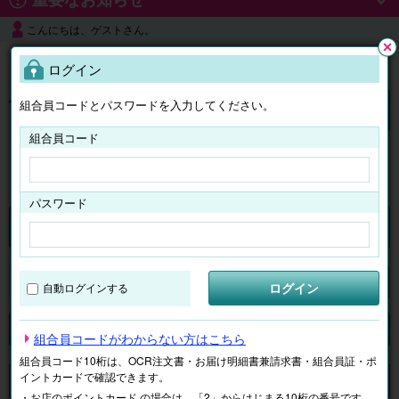
こんにちは、ゲストさん。
よくある質問
ログイン
閉じ
る
組合員コードとパスワードを入力してください。
ログイン
組合員コード
はじめての方へ
パスワード
チケット
マイページ
ログイン
自動ログインする
検索
場所で探す
ジャンルで探す
テーマで探す
組合員コードがわからない方はこちら
組合員コード10桁は、OCR注文書・お届け明細書兼請求書・組合員証・ポ
イントカードで確認できます。
申し訳ございません。 現在、該当商品は、お取扱いしておりません。
・お店のポイントカード の場合は、「2」からはじまる10桁の番号です。