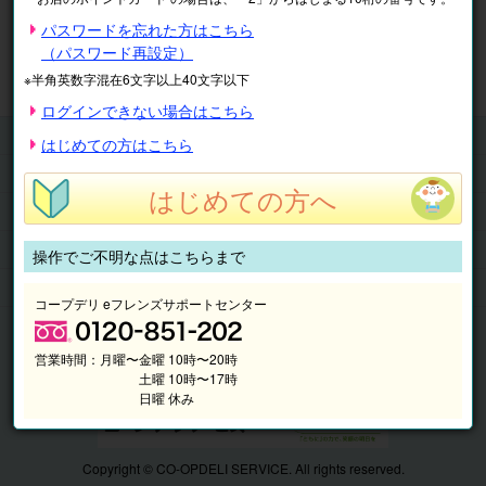
※表示価格は税込です。
パスワードを忘れた方はこちら
（パスワード再設定）
マイページ
注文履歴
会員情報
※半角英数字混在6文字以上40文字以下
抽選結果
請求内容
ログインできない場合はこちら
チケット
はじめての方はこちら
くらしのサービス
はじめての方へ
このサイトの使い方
マイページ
操作でご不明な点はこちらまで
このサイトについて
コープデリ eフレンズサポートセンター
営業時間：
月曜〜金曜 10時〜20時
土曜 10時〜17時
日曜 休み
Copyright © CO-OPDELI SERVICE. All rights reserved.