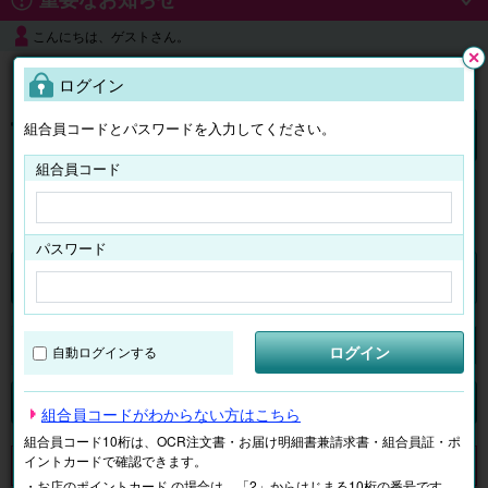
こんにちは、ゲストさん。
よくある質問
ログイン
閉じ
る
組合員コードとパスワードを入力してください。
ログイン
組合員コード
はじめての方へ
パスワード
チケット
マイページ
ログイン
自動ログインする
検索
場所で探す
ジャンルで探す
テーマで探す
組合員コードがわからない方はこちら
組合員コード10桁は、OCR注文書・お届け明細書兼請求書・組合員証・ポ
イントカードで確認できます。
申し訳ございません。 現在、該当商品は、お取扱いしておりません。
・お店のポイントカード の場合は、「2」からはじまる10桁の番号です。