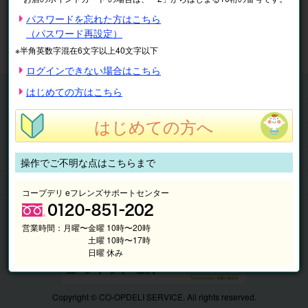
※表示価格は税込です。
パスワードを忘れた方はこちら
（パスワード再設定）
マイページ
注文履歴
会員情報
※半角英数字混在6文字以上40文字以下
抽選結果
請求内容
ログインできない場合はこちら
チケット
はじめての方はこちら
くらしのサービス
はじめての方へ
このサイトの使い方
マイページ
操作でご不明な点はこちらまで
このサイトについて
コープデリ eフレンズサポートセンター
営業時間：
月曜〜金曜 10時〜20時
土曜 10時〜17時
日曜 休み
Copyright © CO-OPDELI SERVICE. All rights reserved.